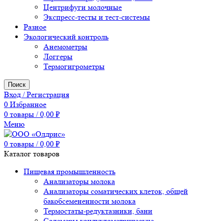
Центрифуги молочные
Экспресс-тесты и тест-системы
Разное
Экологический контроль
Анемометры
Логгеры
Термогигрометры
Поиск
Вход / Регистрация
0
Избранное
0
товары
/
0,00
₽
Меню
0
товары
/
0,00
₽
Каталог товаров
Пищевая промышленность
Анализаторы молока
Анализаторы соматических клеток, общей
бакобсемененности молока
Термостаты-редуктазники, бани
Солемеры кондуктометрические