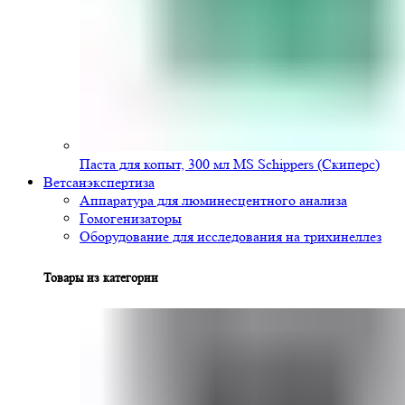
Паста для копыт, 300 мл MS Schippers (Скиперс)
Ветсанэкспертиза
Аппаратура для люминесцентного анализа
Гомогенизаторы
Оборудование для исследования на трихинеллез
Товары из категории