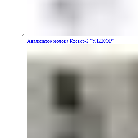
Анализатор молока Клевер-2 "УЛИКОР"