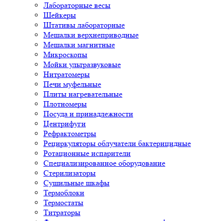
Лабораторные весы
Шейкеры
Штативы лабораторные
Мешалки верхнеприводные
Мешалки магнитные
Микроскопы
Мойки ультразвуковые
Нитратомеры
Печи муфельные
Плиты нагревательные
Плотномеры
Посуда и принадлежности
Центрифуги
Рефрактометры
Рециркуляторы облучатели бактерицидные
Ротационные испарители
Специализированное оборудование
Стерилизаторы
Сушильные шкафы
Термоблоки
Термостаты
Титраторы