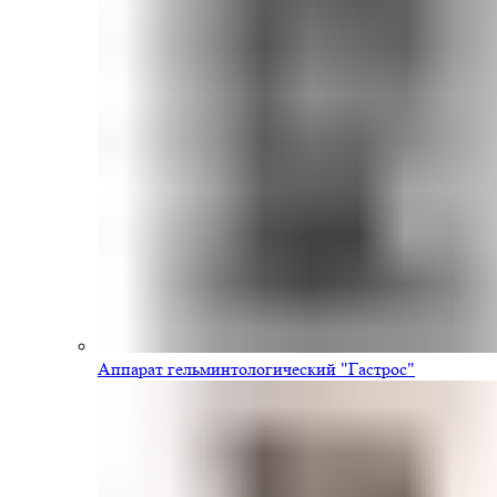
Аппарат гельминтологический "Гастрос"