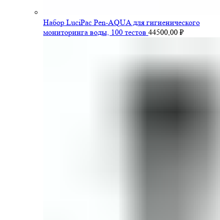
Набор LuciPac Pen-AQUA для гигиенического
мониторинга воды, 100 тестов
44500,00
₽