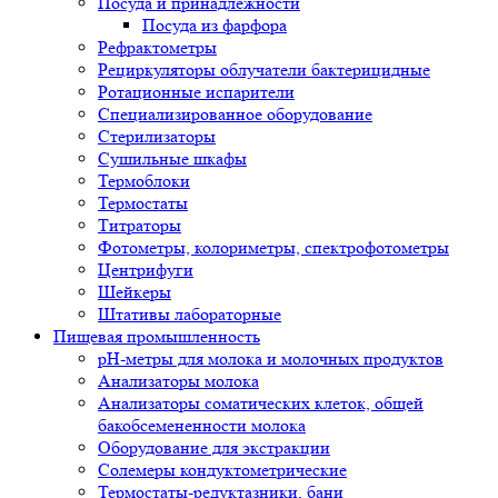
Посуда и принадлежности
Посуда из фарфора
Рефрактометры
Рециркуляторы облучатели бактерицидные
Ротационные испарители
Специализированное оборудование
Стерилизаторы
Сушильные шкафы
Термоблоки
Термостаты
Титраторы
Фотометры, колориметры, спектрофотометры
Центрифуги
Шейкеры
Штативы лабораторные
Пищевая промышленность
pH-метры для молока и молочных продуктов
Анализаторы молока
Анализаторы соматических клеток, общей
бакобсемененности молока
Оборудование для экстракции
Солемеры кондуктометрические
Термостаты-редуктазники, бани