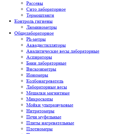
Рассевы
Сито лабораторное
Термоштанги
Контроль гигиены
Люминометры
Общелабораторное
Ph-метры
Аквадистилляторы
Аналитические весы лабораторные
Аспираторы
Бани лабораторные
Вискозиметры
Иономеры
Колбонагреватель
Лабораторные весы
Мешалки магнитные
Микроскопы
Мойки ультразвуковые
Нитратомеры
Печи муфельные
Плиты нагревательные
Плотномеры