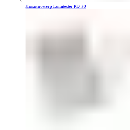
Люминометр Lumitester PD-30