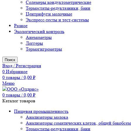
Солемеры кондуктометрические
Термостаты-редуктазники, бани
Центрифуги молочные
Экспресс-тесты и тест-системы
Разное
Экологический контроль
Анемометры
Логгеры
Термогигрометры
Поиск
Вход / Регистрация
0
Избранное
0
товары
/
0,00
₽
Меню
0
товары
/
0,00
₽
Каталог товаров
Пищевая промышленность
Анализаторы молока
Анализаторы соматических клеток, общей бакобсе
Термостаты-редуктазники, бани