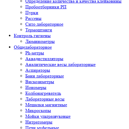
Определение количества и качества клейковины
Пробоотборники РП
Пурки
Рассевы
Сито лабораторное
Термоштанги
Контроль гигиены
Люминометры
Общелабораторное
Ph-метры
Аквадистилляторы
Аналитические весы лабораторные
Аспираторы
Бани лабораторные
Вискозиметры
Иономеры
Колбонагреватель
Лабораторные весы
Мешалки магнитные
Микроскопы
Мойки ультразвуковые
Нитратомеры
Печи муфельные