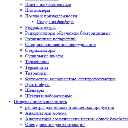
Плиты нагревательные
Плотномеры
Посуда и принадлежности
Посуда из фарфора
Рефрактометры
Рециркуляторы облучатели бактерицидные
Ротационные испарители
Специализированное оборудование
Стерилизаторы
Сушильные шкафы
Термоблоки
Термостаты
Титраторы
Фотометры, колориметры, спектрофотометры
Центрифуги
Шейкеры
Штативы лабораторные
Пищевая промышленность
pH-метры для молока и молочных продуктов
Анализаторы молока
Анализаторы соматических клеток, общей бакобсе
Оборудование для экстракции