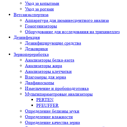
Уход за копытами
Уход за рогами
Ветсанэкспертиза
Аппаратура для люминесцентного анализа
Гомогенизаторы
Оборудование для исследования на трихинеллез
Дезинфекция
Дезинфицирующие средства
Дезковрики
Зернопереработка
Анализаторы белка-азота
Анализаторы жира
Анализаторы клетчатки
Влагомеры для зерна
Диафаноскопы
Измельчение и пробоподготовка
Мультипараметровые анализаторы
PERTEN
PFEUFFER
Определение белизны муки
Определение влажности
Определение качества зерна