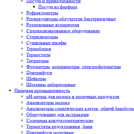
Посуда и принадлежности
Посуда из фарфора
Рефрактометры
Рециркуляторы облучатели бактерицидные
Ротационные испарители
Специализированное оборудование
Стерилизаторы
Сушильные шкафы
Термоблоки
Термостаты
Титраторы
Фотометры, колориметры, спектрофотометры
Центрифуги
Шейкеры
Штативы лабораторные
Пищевая промышленность
pH-метры для молока и молочных продуктов
Анализаторы молока
Анализаторы соматических клеток, общей бакобсе
Оборудование для экстракции
Солемеры кондуктометрические
Термостаты-редуктазники, бани
Центрифуги молочные