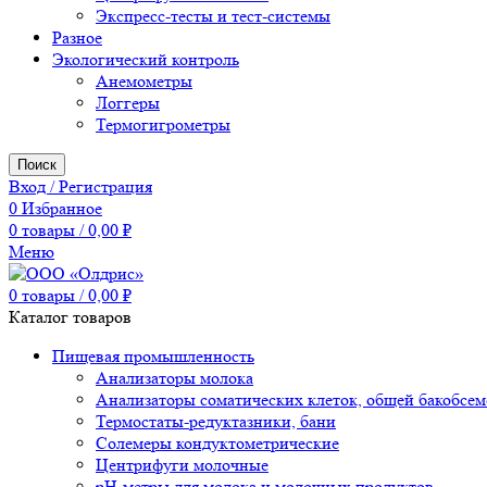
Экспресс-тесты и тест-системы
Разное
Экологический контроль
Анемометры
Логгеры
Термогигрометры
Поиск
Вход / Регистрация
0
Избранное
0
товары
/
0,00
₽
Меню
0
товары
/
0,00
₽
Каталог товаров
Пищевая промышленность
Анализаторы молока
Анализаторы соматических клеток, общей бакобсе
Термостаты-редуктазники, бани
Солемеры кондуктометрические
Центрифуги молочные
pH-метры для молока и молочных продуктов