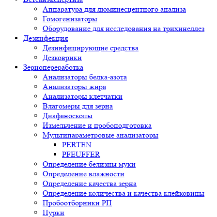
Аппаратура для люминесцентного анализа
Гомогенизаторы
Оборудование для исследования на трихинеллез
Дезинфекция
Дезинфицирующие средства
Дезковрики
Зернопереработка
Анализаторы белка-азота
Анализаторы жира
Анализаторы клетчатки
Влагомеры для зерна
Диафаноскопы
Измельчение и пробоподготовка
Мультипараметровые анализаторы
PERTEN
PFEUFFER
Определение белизны муки
Определение влажности
Определение качества зерна
Определение количества и качества клейковины
Пробоотборники РП
Пурки