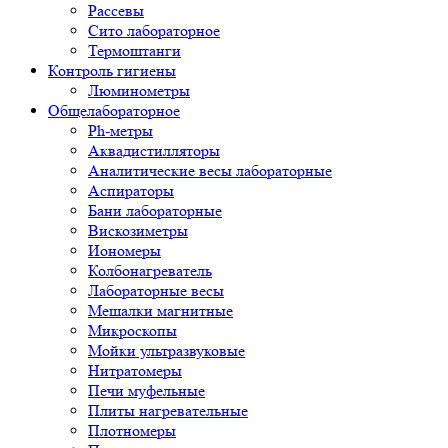
Рассевы
Сито лабораторное
Термоштанги
Контроль гигиены
Люминометры
Общелабораторное
Ph-метры
Аквадистилляторы
Аналитические весы лабораторные
Аспираторы
Бани лабораторные
Вискозиметры
Иономеры
Колбонагреватель
Лабораторные весы
Мешалки магнитные
Микроскопы
Мойки ультразвуковые
Нитратомеры
Печи муфельные
Плиты нагревательные
Плотномеры