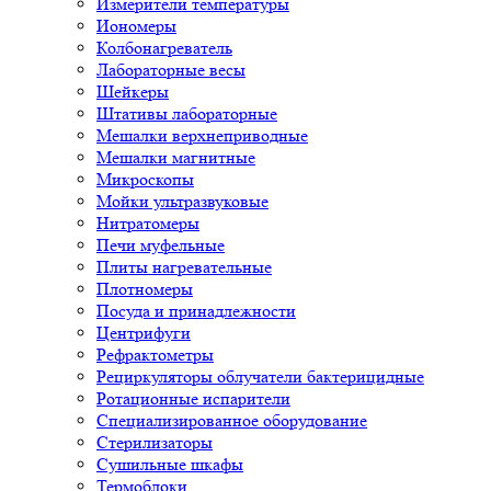
Измерители температуры
Иономеры
Колбонагреватель
Лабораторные весы
Шейкеры
Штативы лабораторные
Мешалки верхнеприводные
Мешалки магнитные
Микроскопы
Мойки ультразвуковые
Нитратомеры
Печи муфельные
Плиты нагревательные
Плотномеры
Посуда и принадлежности
Центрифуги
Рефрактометры
Рециркуляторы облучатели бактерицидные
Ротационные испарители
Специализированное оборудование
Стерилизаторы
Сушильные шкафы
Термоблоки