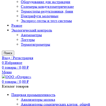
Оборудование для экстракции
Солемеры кондуктометрические
Термостаты-редуктазники, бани
Центрифуги молочные
Экспресс-тесты и тест-системы
Разное
Экологический контроль
Анемометры
Логгеры
Термогигрометры
Поиск
Вход / Регистрация
0
Избранное
0
товары
/
0,00
₽
Меню
0
товары
/
0,00
₽
Каталог товаров
Пищевая промышленность
Анализаторы молока
Анализаторы соматических клеток, общей