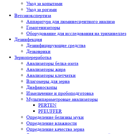
Уход за копытами
Уход за рогами
Ветсанэкспертиза
Аппаратура для люминесцентного анализа
Гомогенизаторы
Оборудование для исследования на трихинеллез
Дезинфекция
Дезинфицирующие средства
Дезковрики
Зернопереработка
Анализаторы белка-азота
Анализаторы жира
Анализаторы клетчатки
Влагомеры для зерна
Диафаноскопы
Измельчение и пробоподготовка
Мультипараметровые анализаторы
PERTEN
PFEUFFER
Определение белизны муки
Определение влажности
Определение качества зерна