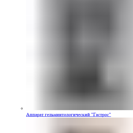
Аппарат гельминтологический "Гастрос"