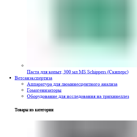
Паста для копыт, 300 мл MS Schippers (Скиперс)
Ветсанэкспертиза
Аппаратура для люминесцентного анализа
Гомогенизаторы
Оборудование для исследования на трихинеллез
Товары из категории