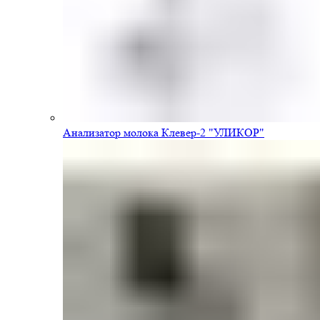
Анализатор молока Клевер-2 "УЛИКОР"