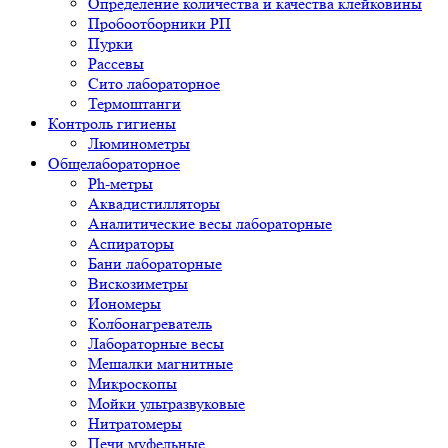
Определение количества и качества клейковины
Пробоотборники РП
Пурки
Рассевы
Сито лабораторное
Термоштанги
Контроль гигиены
Люминометры
Общелабораторное
Ph-метры
Аквадистилляторы
Аналитические весы лабораторные
Аспираторы
Бани лабораторные
Вискозиметры
Иономеры
Колбонагреватель
Лабораторные весы
Мешалки магнитные
Микроскопы
Мойки ультразвуковые
Нитратомеры
Печи муфельные