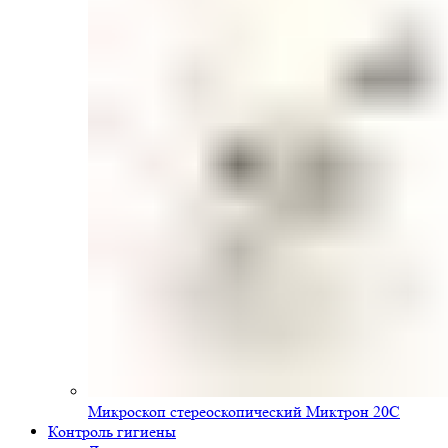
Микроскоп стереоскопический Миктрон 20С
Контроль гигиены