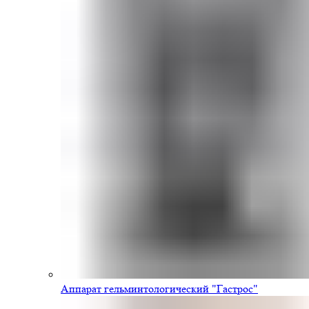
Аппарат гельминтологический "Гастрос"