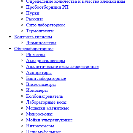
Определение количества и качества клейковины
Пробоотборники РП
Пурки
Рассевы
Сито лабораторное
Термоштанги
Контроль гигиены
Люминометры
Общелабораторное
Ph-метры
Аквадистилляторы
Аналитические весы лабораторные
Аспираторы
Бани лабораторные
Вискозиметры
Иономеры
Колбонагреватель
Лабораторные весы
Мешалки магнитные
Микроскопы
Мойки ультразвуковые
Нитратомеры
Печи муфельные