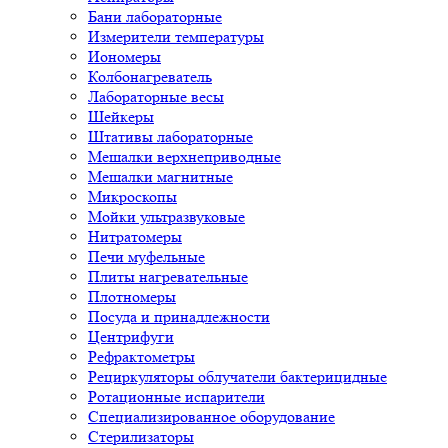
Бани лабораторные
Измерители температуры
Иономеры
Колбонагреватель
Лабораторные весы
Шейкеры
Штативы лабораторные
Мешалки верхнеприводные
Мешалки магнитные
Микроскопы
Мойки ультразвуковые
Нитратомеры
Печи муфельные
Плиты нагревательные
Плотномеры
Посуда и принадлежности
Центрифуги
Рефрактометры
Рециркуляторы облучатели бактерицидные
Ротационные испарители
Специализированное оборудование
Стерилизаторы