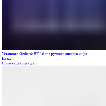
Установка Gerhardt HY 16 для ручного анализа жира
Назад
Следующий продукт