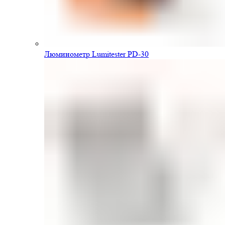
Люминометр Lumitester PD-30