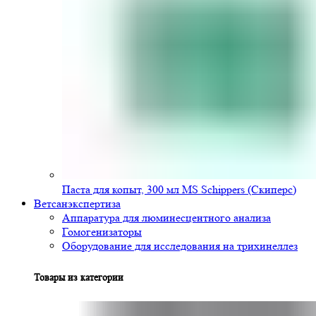
Паста для копыт, 300 мл MS Schippers (Скиперс)
Ветсанэкспертиза
Аппаратура для люминесцентного анализа
Гомогенизаторы
Оборудование для исследования на трихинеллез
Товары из категории