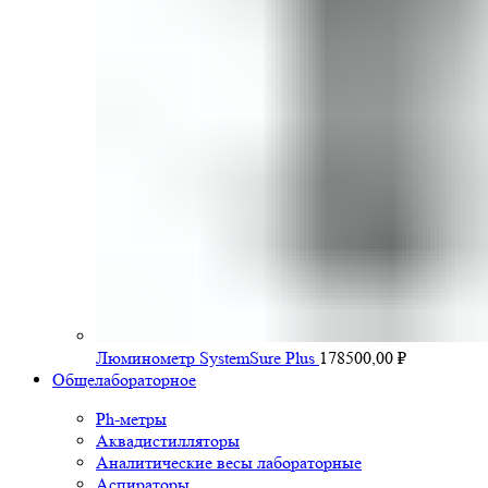
Люминометр SystemSure Plus
178500,00
₽
Общелабораторное
Ph-метры
Аквадистилляторы
Аналитические весы лабораторные
Аспираторы