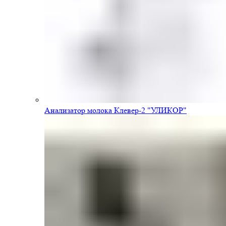
Анализатор молока Клевер-2 "УЛИКОР"