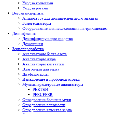
Уход за копытами
Уход за рогами
Ветсанэкспертиза
Аппаратура для люминесцентного анализа
Гомогенизаторы
Оборудование для исследования на трихинеллез
Дезинфекция
Дезинфицирующие средства
Дезковрики
Зернопереработка
Анализаторы белка-азота
Анализаторы жира
Анализаторы клетчатки
Влагомеры для зерна
Диафаноскопы
Измельчение и пробоподготовка
Мультипараметровые анализаторы
PERTEN
PFEUFFER
Определение белизны муки
Определение влажности
Определение качества зерна