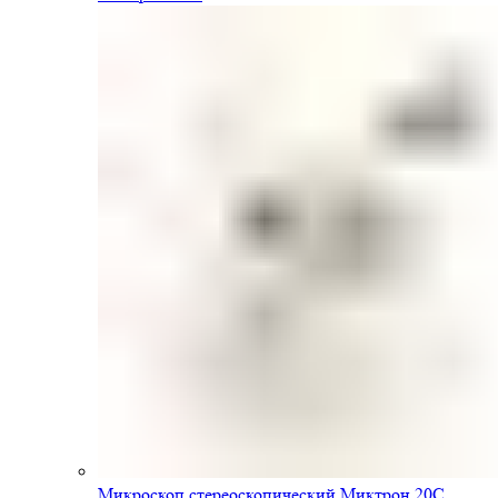
Микроскоп стереоскопический Миктрон 20С