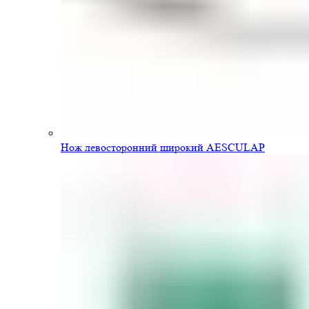
Нож левосторонний широкий AESCULAP