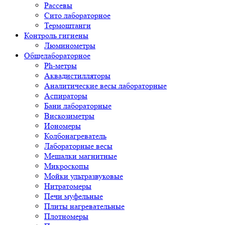
Рассевы
Сито лабораторное
Термоштанги
Контроль гигиены
Люминометры
Общелабораторное
Ph-метры
Аквадистилляторы
Аналитические весы лабораторные
Аспираторы
Бани лабораторные
Вискозиметры
Иономеры
Колбонагреватель
Лабораторные весы
Мешалки магнитные
Микроскопы
Мойки ультразвуковые
Нитратомеры
Печи муфельные
Плиты нагревательные
Плотномеры