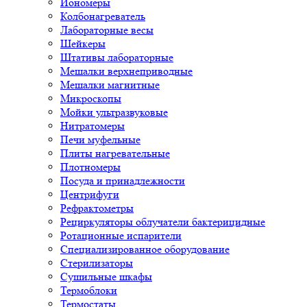
Иономеры
Колбонагреватель
Лабораторные весы
Шейкеры
Штативы лабораторные
Мешалки верхнеприводные
Мешалки магнитные
Микроскопы
Мойки ультразвуковые
Нитратомеры
Печи муфельные
Плиты нагревательные
Плотномеры
Посуда и принадлежности
Центрифуги
Рефрактометры
Рециркуляторы облучатели бактерицидные
Ротационные испарители
Специализированное оборудование
Стерилизаторы
Сушильные шкафы
Термоблоки
Термостаты