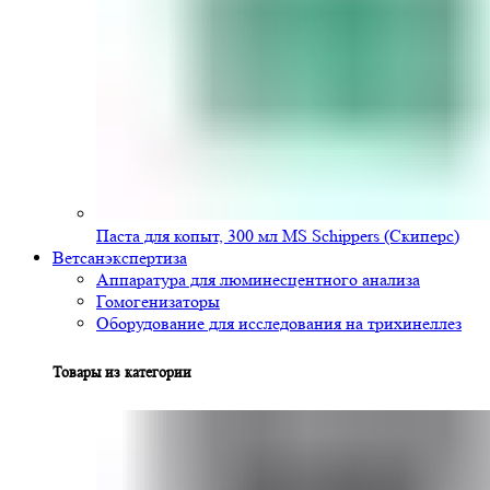
Паста для копыт, 300 мл MS Schippers (Скиперс)
Ветсанэкспертиза
Аппаратура для люминесцентного анализа
Гомогенизаторы
Оборудование для исследования на трихинеллез
Товары из категории