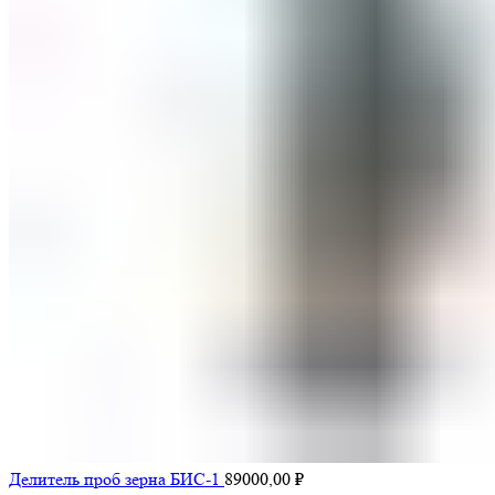
Делитель проб зерна БИС-1
89000,00
₽