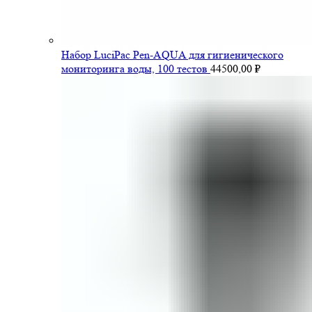
Набор LuciPac Pen-AQUA для гигиенического
мониторинга воды, 100 тестов
44500,00
₽