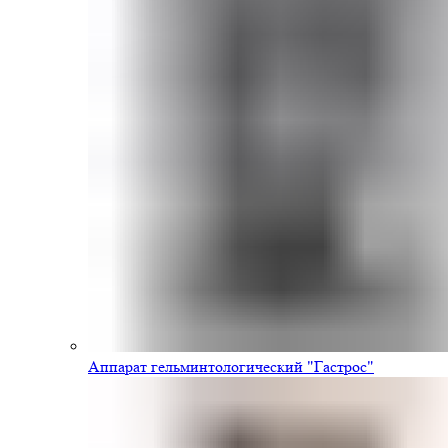
Аппарат гельминтологический "Гастрос"