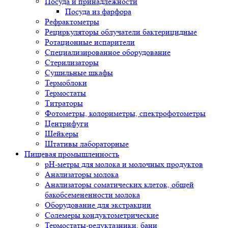
Посуда и принадлежности
Посуда из фарфора
Рефрактометры
Рециркуляторы облучатели бактерицидные
Ротационные испарители
Специализированное оборудование
Стерилизаторы
Сушильные шкафы
Термоблоки
Термостаты
Титраторы
Фотометры, колориметры, спектрофотометры
Центрифуги
Шейкеры
Штативы лабораторные
Пищевая промышленность
pH-метры для молока и молочных продуктов
Анализаторы молока
Анализаторы соматических клеток, общей
бакобсемененности молока
Оборудование для экстракции
Солемеры кондуктометрические
Термостаты-редуктазники, бани