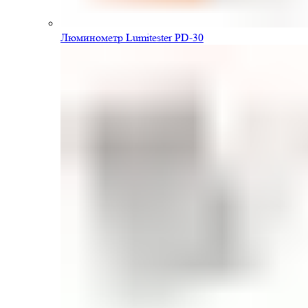
Люминометр Lumitester PD-30