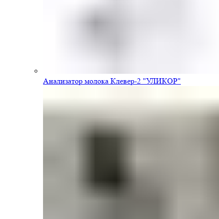
Анализатор молока Клевер-2 "УЛИКОР"