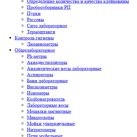
Определение количества и качества клейковины
Пробоотборники РП
Пурки
Рассевы
Сито лабораторное
Термоштанги
Контроль гигиены
Люминометры
Общелабораторное
Ph-метры
Аквадистилляторы
Аналитические весы лабораторные
Аспираторы
Бани лабораторные
Вискозиметры
Иономеры
Колбонагреватель
Лабораторные весы
Мешалки магнитные
Микроскопы
Мойки ультразвуковые
Нитратомеры
Печи муфельные