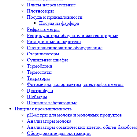
Плиты нагревательные
Плотномеры
Посуда и принадлежности
Посуда из фарфора
Рефрактометры
Рециркуляторы облучатели бактерицидные
Ротационные испарители
Специализированное оборудование
Стерилизаторы
Сушильные шкафы
Термоблоки
Термостаты
Титраторы
Фотометры, колориметры, спектрофотометры
Центрифуги
Шейкеры
Штативы лабораторные
Пищевая промышленность
pH-метры для молока и молочных продуктов
Анализаторы молока
Анализаторы соматических клеток, общей бакобсе
Оборудование для экстракции