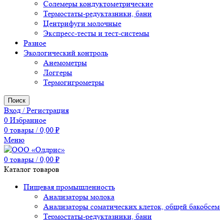
Солемеры кондуктометрические
Термостаты-редуктазники, бани
Центрифуги молочные
Экспресс-тесты и тест-системы
Разное
Экологический контроль
Анемометры
Логгеры
Термогигрометры
Поиск
Вход / Регистрация
0
Избранное
0
товары
/
0,00
₽
Меню
0
товары
/
0,00
₽
Каталог товаров
Пищевая промышленность
Анализаторы молока
Анализаторы соматических клеток, общей бакобсе
Термостаты-редуктазники, бани