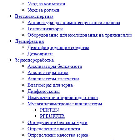
Уход за копытами
Уход за рогами
Ветсанэкспертиза
Аппаратура для люминесцентного анализа
Гомогенизаторы
Оборудование для исследования на трихинеллез
Дезинфекция
Дезинфицирующие средства
Дезковрики
Зернопереработка
Анализаторы белка-азота
Анализаторы жира
Анализаторы клетчатки
Влагомеры для зерна
Диафаноскопы
Измельчение и пробоподготовка
Мультипараметровые анализаторы
PERTEN
PFEUFFER
Определение белизны муки
Определение влажности
Определение качества зерна