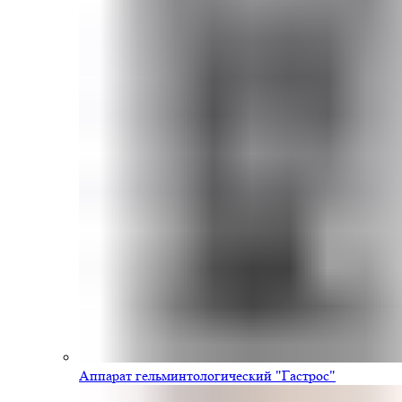
Аппарат гельминтологический "Гастрос"