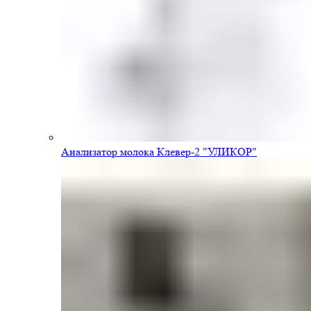
Анализатор молока Клевер-2 "УЛИКОР"