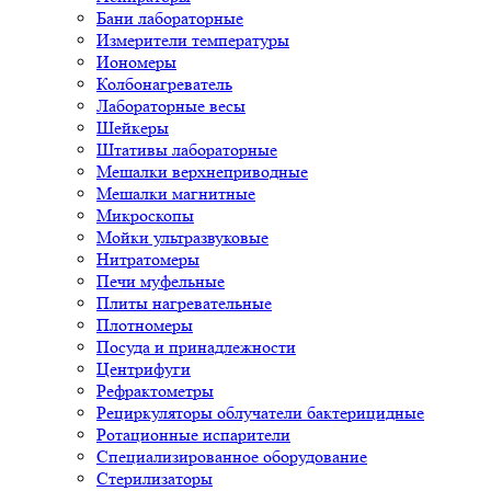
Бани лабораторные
Измерители температуры
Иономеры
Колбонагреватель
Лабораторные весы
Шейкеры
Штативы лабораторные
Мешалки верхнеприводные
Мешалки магнитные
Микроскопы
Мойки ультразвуковые
Нитратомеры
Печи муфельные
Плиты нагревательные
Плотномеры
Посуда и принадлежности
Центрифуги
Рефрактометры
Рециркуляторы облучатели бактерицидные
Ротационные испарители
Специализированное оборудование
Стерилизаторы