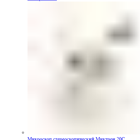
Микроскоп стереоскопический Миктрон 20С