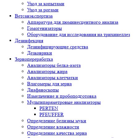
Уход за копытами
Уход за рогами
Ветсанэкспертиза
Аппаратура для люминесцентного анализа
Гомогенизаторы
Оборудование для исследования на трихинеллез
Дезинфекция
Дезинфицирующие средства
Дезковрики
Зернопереработка
Анализаторы белка-азота
Анализаторы жира
Анализаторы клетчатки
Влагомеры для зерна
Диафаноскопы
Измельчение и пробоподготовка
Мультипараметровые анализаторы
PERTEN
PFEUFFER
Определение белизны муки
Определение влажности
Определение качества зерна