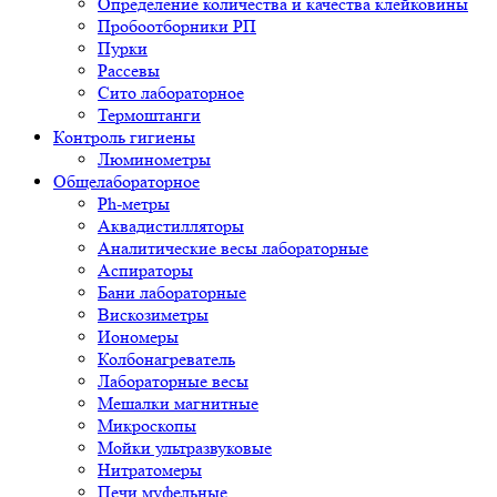
Определение количества и качества клейковины
Пробоотборники РП
Пурки
Рассевы
Сито лабораторное
Термоштанги
Контроль гигиены
Люминометры
Общелабораторное
Ph-метры
Аквадистилляторы
Аналитические весы лабораторные
Аспираторы
Бани лабораторные
Вискозиметры
Иономеры
Колбонагреватель
Лабораторные весы
Мешалки магнитные
Микроскопы
Мойки ультразвуковые
Нитратомеры
Печи муфельные