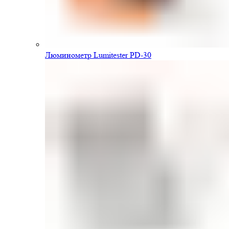
Люминометр Lumitester PD-30