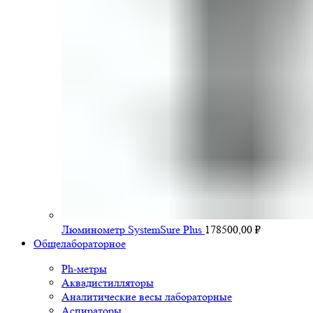
Люминометр SystemSure Plus
178500,00
₽
Общелабораторное
Ph-метры
Аквадистилляторы
Аналитические весы лабораторные
Аспираторы