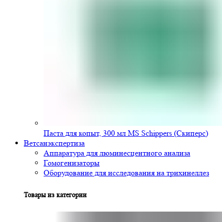
Паста для копыт, 300 мл MS Schippers (Скиперс)
Ветсанэкспертиза
Аппаратура для люминесцентного анализа
Гомогенизаторы
Оборудование для исследования на трихинеллез
Товары из категории