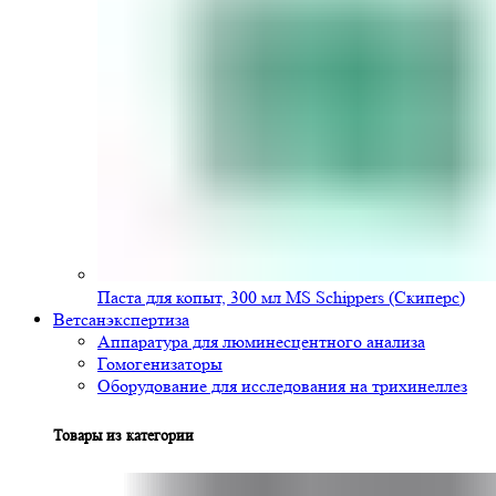
Паста для копыт, 300 мл MS Schippers (Скиперс)
Ветсанэкспертиза
Аппаратура для люминесцентного анализа
Гомогенизаторы
Оборудование для исследования на трихинеллез
Товары из категории