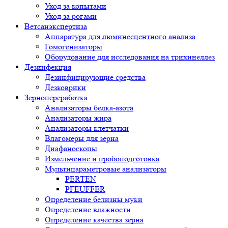
Уход за копытами
Уход за рогами
Ветсанэкспертиза
Аппаратура для люминесцентного анализа
Гомогенизаторы
Оборудование для исследования на трихинеллез
Дезинфекция
Дезинфицирующие средства
Дезковрики
Зернопереработка
Анализаторы белка-азота
Анализаторы жира
Анализаторы клетчатки
Влагомеры для зерна
Диафаноскопы
Измельчение и пробоподготовка
Мультипараметровые анализаторы
PERTEN
PFEUFFER
Определение белизны муки
Определение влажности
Определение качества зерна