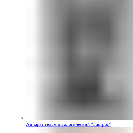
Аппарат гельминтологический "Гастрос"