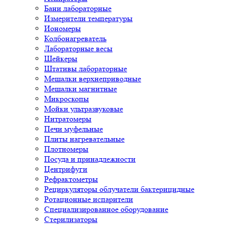
Бани лабораторные
Измерители температуры
Иономеры
Колбонагреватель
Лабораторные весы
Шейкеры
Штативы лабораторные
Мешалки верхнеприводные
Мешалки магнитные
Микроскопы
Мойки ультразвуковые
Нитратомеры
Печи муфельные
Плиты нагревательные
Плотномеры
Посуда и принадлежности
Центрифуги
Рефрактометры
Рециркуляторы облучатели бактерицидные
Ротационные испарители
Специализированное оборудование
Стерилизаторы