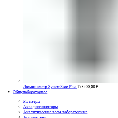
Люминометр SystemSure Plus
178500,00
₽
Общелабораторное
Ph-метры
Аквадистилляторы
Аналитические весы лабораторные
Аспираторы