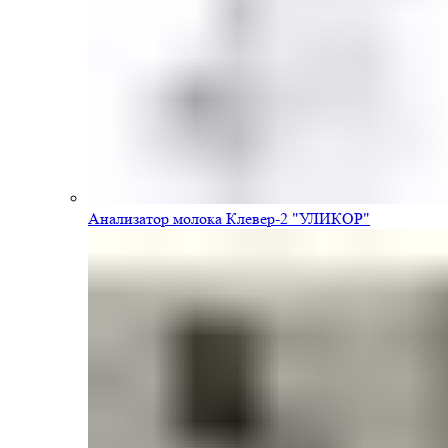
Анализатор молока Клевер-2 "УЛИКОР"