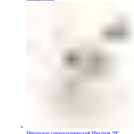
Микроскоп стереоскопический Миктрон 20С