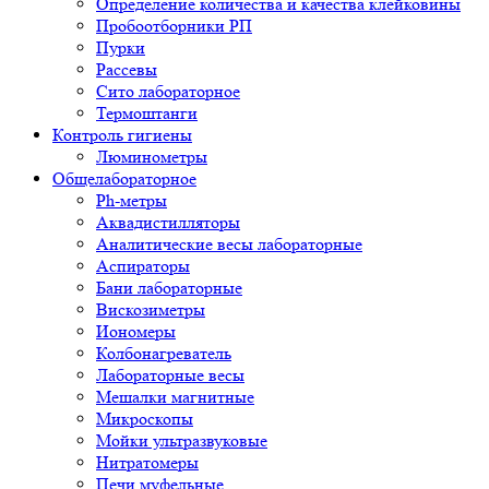
Определение количества и качества клейковины
Пробоотборники РП
Пурки
Рассевы
Сито лабораторное
Термоштанги
Контроль гигиены
Люминометры
Общелабораторное
Ph-метры
Аквадистилляторы
Аналитические весы лабораторные
Аспираторы
Бани лабораторные
Вискозиметры
Иономеры
Колбонагреватель
Лабораторные весы
Мешалки магнитные
Микроскопы
Мойки ультразвуковые
Нитратомеры
Печи муфельные