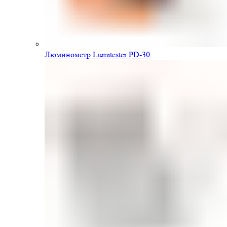
Люминометр Lumitester PD-30