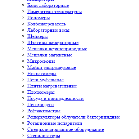
Бани лабораторные
Измерители температуры
Иономеры
Колбонагреватель
Лабораторные весы
Шейкеры
Штативы лабораторные
Мешалки верхнеприводные
Мешалки магнитные
Микроскопы
Мойки ультразвуковые
Нитратомеры
Печи муфельные
Плиты нагревательные
Плотномеры
Посуда и принадлежности
Центрифуги
Рефрактометры
Рециркуляторы облучатели бактерицидные
Ротационные испарители
Специализированное оборудование
Стерилизаторы