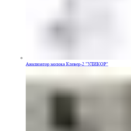
Анализатор молока Клевер-2 "УЛИКОР"