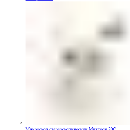
Микроскоп стереоскопический Миктрон 20С