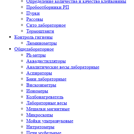
Определение количества и качества клейковины
Пробоотборники РП
Пурки
Рассевы
Сито лабораторное
Термоштанги
Контроль гигиены
Люминометры
Общелабораторное
Ph-метры
Аквадистилляторы
Аналитические весы лабораторные
Аспираторы
Бани лабораторные
Вискозиметры
Иономеры
Колбонагреватель
Лабораторные весы
Мешалки магнитные
Микроскопы
Мойки ультразвуковые
Нитратомеры
Печи муфельные