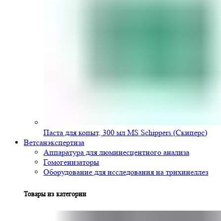
Паста для копыт, 300 мл MS Schippers (Скиперс)
Ветсанэкспертиза
Аппаратура для люминесцентного анализа
Гомогенизаторы
Оборудование для исследования на трихинеллез
Товары из категории