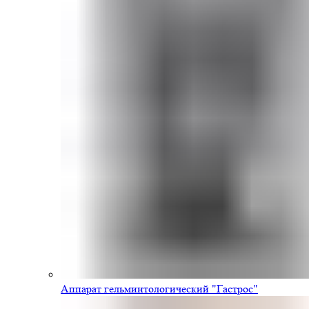
Аппарат гельминтологический "Гастрос"