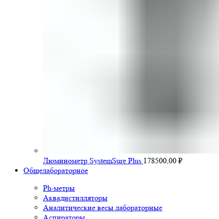
Люминометр SystemSure Plus
178500,00
₽
Общелабораторное
Ph-метры
Аквадистилляторы
Аналитические весы лабораторные
Аспираторы