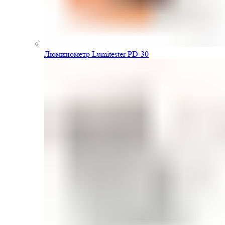
Люминометр Lumitester PD-30