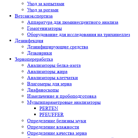
Уход за копытами
Уход за рогами
Ветсанэкспертиза
Аппаратура для люминесцентного анализа
Гомогенизаторы
Оборудование для исследования на трихинеллез
Дезинфекция
Дезинфицирующие средства
Дезковрики
Зернопереработка
Анализаторы белка-азота
Анализаторы жира
Анализаторы клетчатки
Влагомеры для зерна
Диафаноскопы
Измельчение и пробоподготовка
Мультипараметровые анализаторы
PERTEN
PFEUFFER
Определение белизны муки
Определение влажности
Определение качества зерна