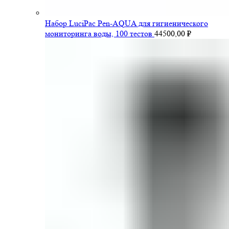
Набор LuciPac Pen-AQUA для гигиенического
мониторинга воды, 100 тестов
44500,00
₽