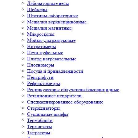
Лабораторные весы
Шейкеры
Штативы лабораторные
Мешалки верхнеприводные
Мешалки магнитные
Микроскопы
Мойки ультразвуковые
Нитратомеры
Печи муфельные
Плиты нагревательные
Плотномеры
Посуда и принадлежности
Центрифуги
Рефрактометры
Рециркуляторы облучатели бактерицидные
Ротационные испарители
Специализированное оборудование
Стерилизаторы
Сушильные шкафы
Термоблоки
Термостаты
Титраторы