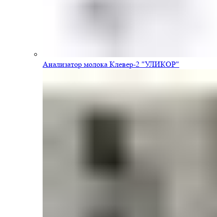
Анализатор молока Клевер-2 "УЛИКОР"