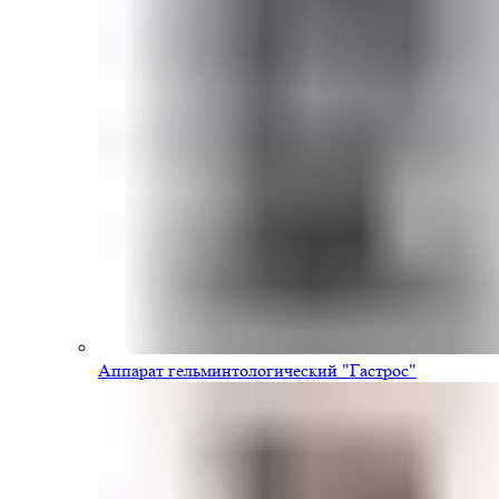
Аппарат гельминтологический "Гастрос"