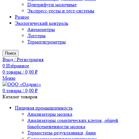
Центрифуги молочные
Экспресс-тесты и тест-системы
Разное
Экологический контроль
Анемометры
Логгеры
Термогигрометры
Поиск
Вход / Регистрация
0
Избранное
0
товары
/
0,00
₽
Меню
0
товары
/
0,00
₽
Каталог товаров
Пищевая промышленность
Анализаторы молока
Анализаторы соматических клеток, общей
бакобсемененности молока
Термостаты-редуктазники, бани
Солемеры кондуктометрические