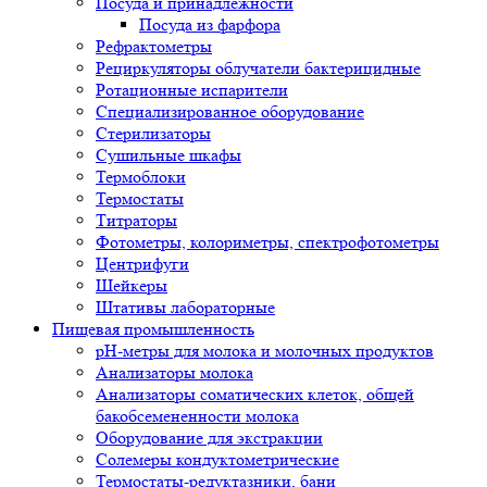
Посуда и принадлежности
Посуда из фарфора
Рефрактометры
Рециркуляторы облучатели бактерицидные
Ротационные испарители
Специализированное оборудование
Стерилизаторы
Сушильные шкафы
Термоблоки
Термостаты
Титраторы
Фотометры, колориметры, спектрофотометры
Центрифуги
Шейкеры
Штативы лабораторные
Пищевая промышленность
pH-метры для молока и молочных продуктов
Анализаторы молока
Анализаторы соматических клеток, общей
бакобсемененности молока
Оборудование для экстракции
Солемеры кондуктометрические
Термостаты-редуктазники, бани