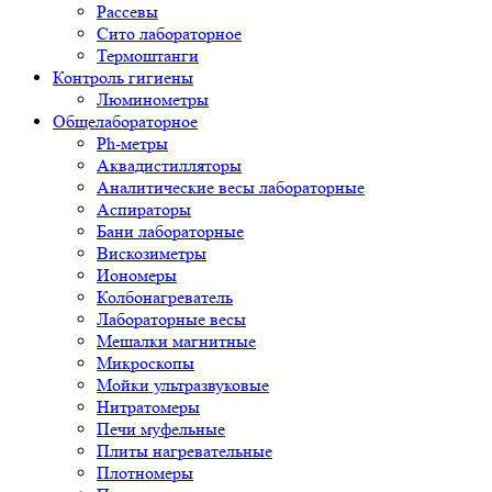
Рассевы
Сито лабораторное
Термоштанги
Контроль гигиены
Люминометры
Общелабораторное
Ph-метры
Аквадистилляторы
Аналитические весы лабораторные
Аспираторы
Бани лабораторные
Вискозиметры
Иономеры
Колбонагреватель
Лабораторные весы
Мешалки магнитные
Микроскопы
Мойки ультразвуковые
Нитратомеры
Печи муфельные
Плиты нагревательные
Плотномеры