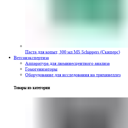
Паста для копыт, 300 мл MS Schippers (Скиперс)
Ветсанэкспертиза
Аппаратура для люминесцентного анализа
Гомогенизаторы
Оборудование для исследования на трихинеллез
Товары из категории