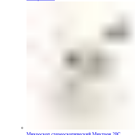
Микроскоп стереоскопический Миктрон 20С