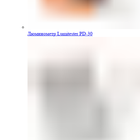
Люминометр Lumitester PD-30