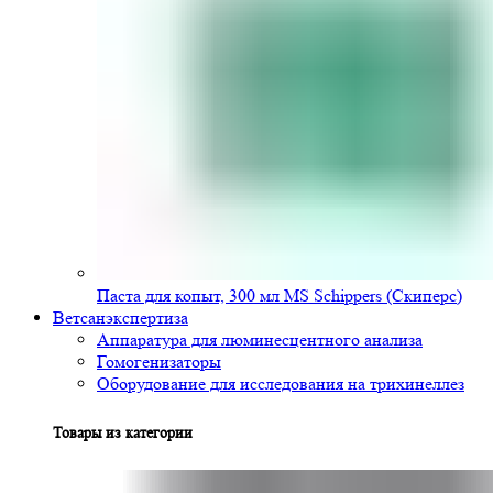
Паста для копыт, 300 мл MS Schippers (Скиперс)
Ветсанэкспертиза
Аппаратура для люминесцентного анализа
Гомогенизаторы
Оборудование для исследования на трихинеллез
Товары из категории