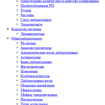
Определение количества и качества клейковины
Пробоотборники РП
Пурки
Рассевы
Сито лабораторное
Термоштанги
Контроль гигиены
Люминометры
Общелабораторное
Ph-метры
Аквадистилляторы
Аналитические весы лабораторные
Аспираторы
Бани лабораторные
Вискозиметры
Иономеры
Колбонагреватель
Лабораторные весы
Мешалки магнитные
Микроскопы
Мойки ультразвуковые
Нитратомеры
Печи муфельные