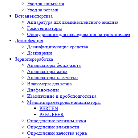
Уход за копытами
Уход за рогами
Ветсанэкспертиза
Аппаратура для люминесцентного анализа
Гомогенизаторы
Оборудование для исследования на трихинеллез
Дезинфекция
Дезинфицирующие средства
Дезковрики
Зернопереработка
Анализаторы белка-азота
Анализаторы жира
Анализаторы клетчатки
Влагомеры для зерна
Диафаноскопы
Измельчение и пробоподготовка
Мультипараметровые анализаторы
PERTEN
PFEUFFER
Определение белизны муки
Определение влажности
Определение качества зерна