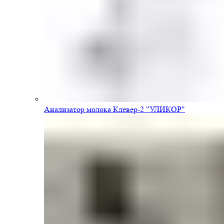
Анализатор молока Клевер-2 "УЛИКОР"