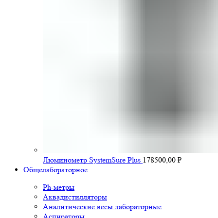
Люминометр SystemSure Plus
178500,00
₽
Общелабораторное
Ph-метры
Аквадистилляторы
Аналитические весы лабораторные
Аспираторы