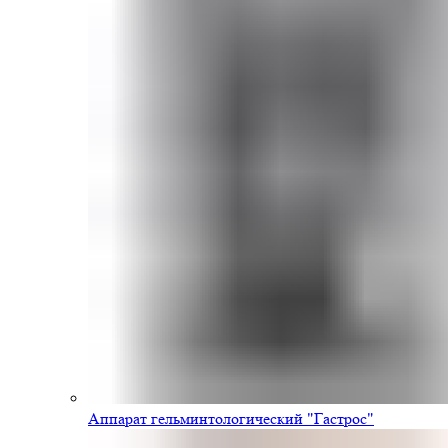
Аппарат гельминтологический "Гастрос"