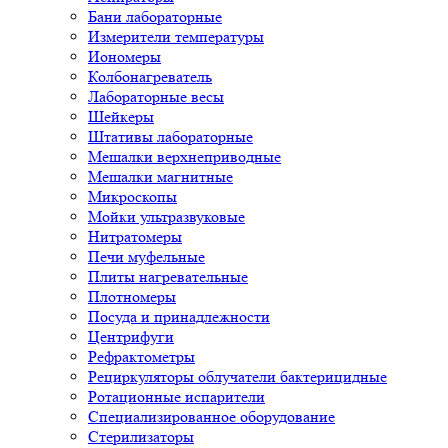
Бани лабораторные
Измерители температуры
Иономеры
Колбонагреватель
Лабораторные весы
Шейкеры
Штативы лабораторные
Мешалки верхнеприводные
Мешалки магнитные
Микроскопы
Мойки ультразвуковые
Нитратомеры
Печи муфельные
Плиты нагревательные
Плотномеры
Посуда и принадлежности
Центрифуги
Рефрактометры
Рециркуляторы облучатели бактерицидные
Ротационные испарители
Специализированное оборудование
Стерилизаторы