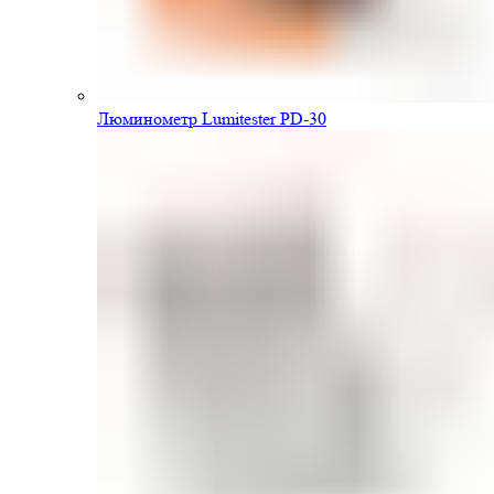
Люминометр Lumitester PD-30