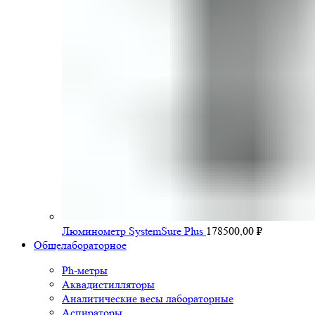
Люминометр SystemSure Plus
178500,00
₽
Общелабораторное
Ph-метры
Аквадистилляторы
Аналитические весы лабораторные
Аспираторы