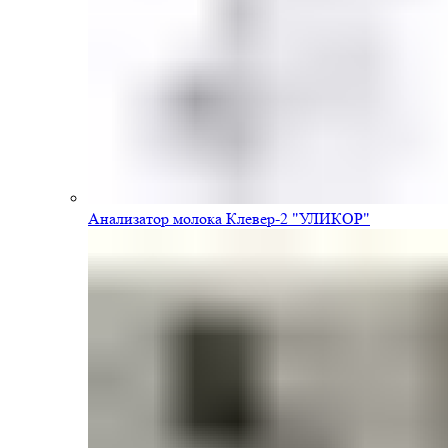
Анализатор молока Клевер-2 "УЛИКОР"