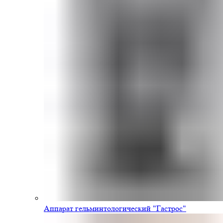
Аппарат гельминтологический "Гастрос"