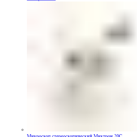
Микроскоп стереоскопический Миктрон 20С