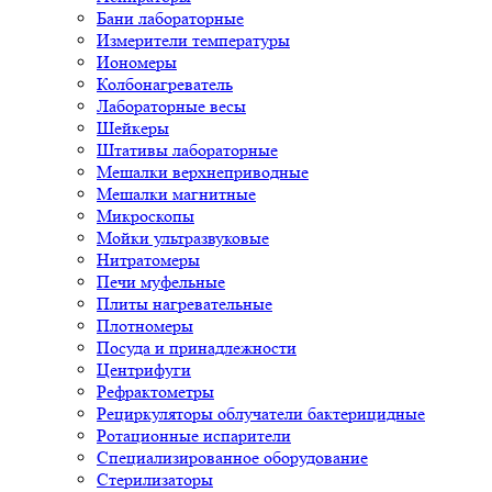
Бани лабораторные
Измерители температуры
Иономеры
Колбонагреватель
Лабораторные весы
Шейкеры
Штативы лабораторные
Мешалки верхнеприводные
Мешалки магнитные
Микроскопы
Мойки ультразвуковые
Нитратомеры
Печи муфельные
Плиты нагревательные
Плотномеры
Посуда и принадлежности
Центрифуги
Рефрактометры
Рециркуляторы облучатели бактерицидные
Ротационные испарители
Специализированное оборудование
Стерилизаторы