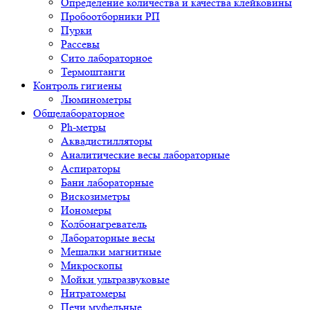
Определение количества и качества клейковины
Пробоотборники РП
Пурки
Рассевы
Сито лабораторное
Термоштанги
Контроль гигиены
Люминометры
Общелабораторное
Ph-метры
Аквадистилляторы
Аналитические весы лабораторные
Аспираторы
Бани лабораторные
Вискозиметры
Иономеры
Колбонагреватель
Лабораторные весы
Мешалки магнитные
Микроскопы
Мойки ультразвуковые
Нитратомеры
Печи муфельные