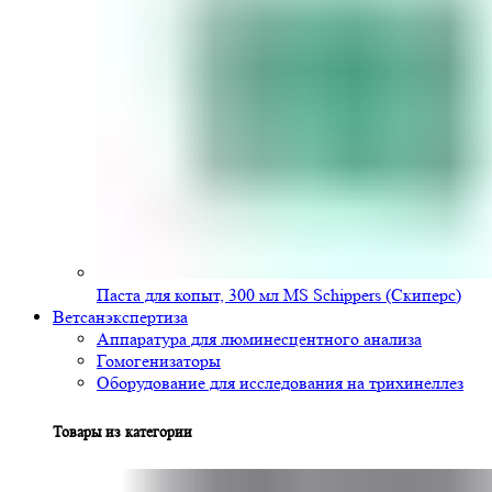
Паста для копыт, 300 мл MS Schippers (Скиперс)
Ветсанэкспертиза
Аппаратура для люминесцентного анализа
Гомогенизаторы
Оборудование для исследования на трихинеллез
Товары из категории