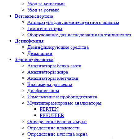
Уход за копытами
Уход за рогами
Ветсанэкспертиза
Аппаратура для люминесцентного анализа
Гомогенизаторы
Оборудование для исследования на трихинеллез
Дезинфекция
Дезинфицирующие средства
Дезковрики
Зернопереработка
Анализаторы белка-азота
Анализаторы жира
Анализаторы клетчатки
Влагомеры для зерна
Диафаноскопы
Измельчение и пробоподготовка
Мультипараметровые анализаторы
PERTEN
PFEUFFER
Определение белизны муки
Определение влажности
Определение качества зерна