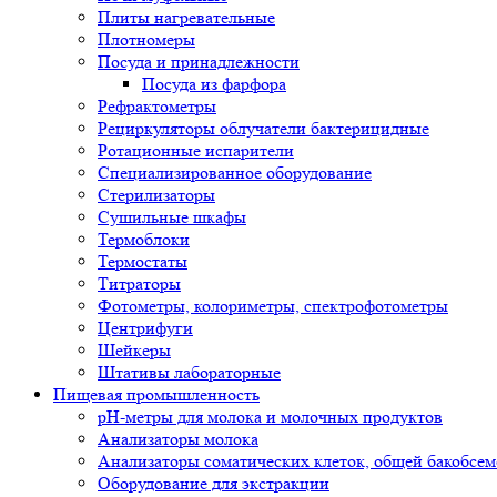
Плиты нагревательные
Плотномеры
Посуда и принадлежности
Посуда из фарфора
Рефрактометры
Рециркуляторы облучатели бактерицидные
Ротационные испарители
Специализированное оборудование
Стерилизаторы
Сушильные шкафы
Термоблоки
Термостаты
Титраторы
Фотометры, колориметры, спектрофотометры
Центрифуги
Шейкеры
Штативы лабораторные
Пищевая промышленность
pH-метры для молока и молочных продуктов
Анализаторы молока
Анализаторы соматических клеток, общей бакобсе
Оборудование для экстракции