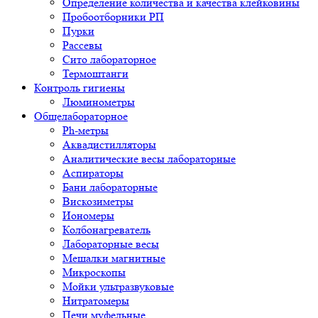
Определение количества и качества клейковины
Пробоотборники РП
Пурки
Рассевы
Сито лабораторное
Термоштанги
Контроль гигиены
Люминометры
Общелабораторное
Ph-метры
Аквадистилляторы
Аналитические весы лабораторные
Аспираторы
Бани лабораторные
Вискозиметры
Иономеры
Колбонагреватель
Лабораторные весы
Мешалки магнитные
Микроскопы
Мойки ультразвуковые
Нитратомеры
Печи муфельные