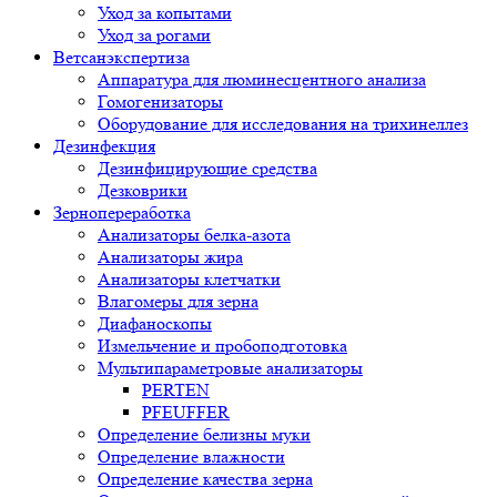
Уход за копытами
Уход за рогами
Ветсанэкспертиза
Аппаратура для люминесцентного анализа
Гомогенизаторы
Оборудование для исследования на трихинеллез
Дезинфекция
Дезинфицирующие средства
Дезковрики
Зернопереработка
Анализаторы белка-азота
Анализаторы жира
Анализаторы клетчатки
Влагомеры для зерна
Диафаноскопы
Измельчение и пробоподготовка
Мультипараметровые анализаторы
PERTEN
PFEUFFER
Определение белизны муки
Определение влажности
Определение качества зерна