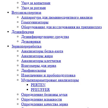
Уход за копытами
Уход за рогами
Ветсанэкспертиза
Аппаратура для люминесцентного анализа
Гомогенизаторы
Оборудование для исследования на трихинеллез
Дезинфекция
Дезинфицирующие средства
Дезковрики
Зернопереработка
Анализаторы белка-азота
Анализаторы жира
Анализаторы клетчатки
Влагомеры для зерна
Диафаноскопы
Измельчение и пробоподготовка
Мультипараметровые анализаторы
PERTEN
PFEUFFER
Определение белизны муки
Определение влажности
Определение качества зерна