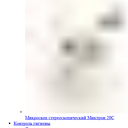
Микроскоп стереоскопический Миктрон 20С
Контроль гигиены