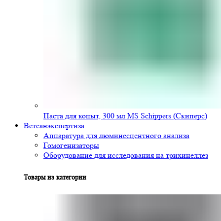
Паста для копыт, 300 мл MS Schippers (Скиперс)
Ветсанэкспертиза
Аппаратура для люминесцентного анализа
Гомогенизаторы
Оборудование для исследования на трихинеллез
Товары из категории