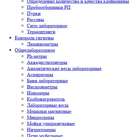
Определение количества и качества клейковины
Пробоотборники РП
Пурки
Рассевы
Сито лабораторное
Термоштанги
Контроль гигиены
Люминометры
Общелабораторное
Ph-метры
Аквадистилляторы
Аналитические весы лабораторные
Аспираторы
Бани лабораторные
Вискозиметры
Иономеры
Колбонагреватель
Лабораторные весы
Мешалки магнитные
Микроскопы
Мойки ультразвуковые
Нитратомеры
Печи муфельные