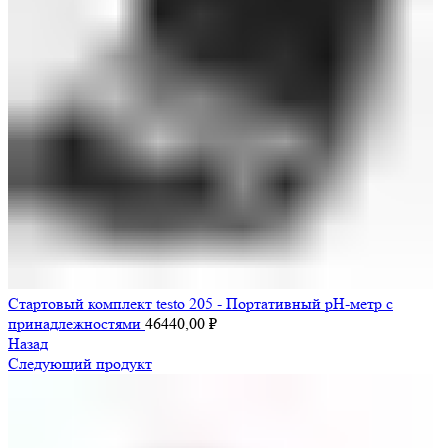
Стартовый комплект testo 205 - Портативный pH-метр с
принадлежностями
46440,00
₽
Назад
Следующий продукт