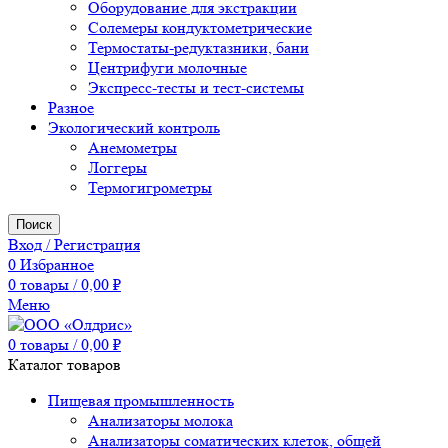
Оборудование для экстракции
Солемеры кондуктометрические
Термостаты-редуктазники, бани
Центрифуги молочные
Экспресс-тесты и тест-системы
Разное
Экологический контроль
Анемометры
Логгеры
Термогигрометры
Поиск
Вход / Регистрация
0
Избранное
0
товары
/
0,00
₽
Меню
0
товары
/
0,00
₽
Каталог товаров
Пищевая промышленность
Анализаторы молока
Анализаторы соматических клеток, общей