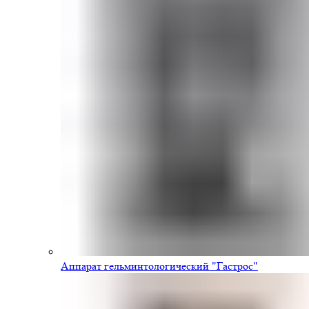
Аппарат гельминтологический "Гастрос"