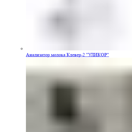
Анализатор молока Клевер-2 "УЛИКОР"