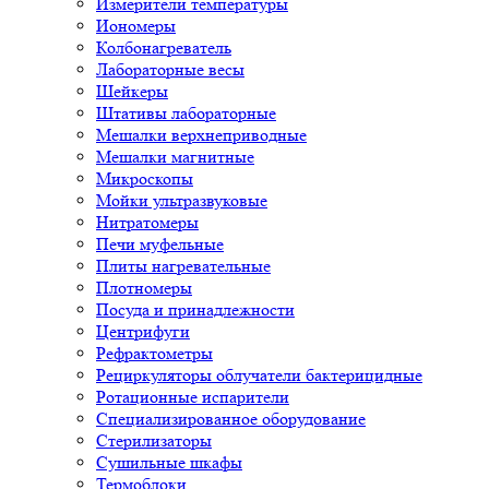
Измерители температуры
Иономеры
Колбонагреватель
Лабораторные весы
Шейкеры
Штативы лабораторные
Мешалки верхнеприводные
Мешалки магнитные
Микроскопы
Мойки ультразвуковые
Нитратомеры
Печи муфельные
Плиты нагревательные
Плотномеры
Посуда и принадлежности
Центрифуги
Рефрактометры
Рециркуляторы облучатели бактерицидные
Ротационные испарители
Специализированное оборудование
Стерилизаторы
Сушильные шкафы
Термоблоки