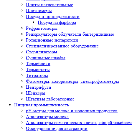
Плиты нагревательные
Плотномеры
Посуда и принадлежности
Посуда из фарфора
Рефрактометры
Рециркуляторы облучатели бактерицидные
Ротационные испарители
Специализированное оборудование
Стерилизаторы
Сушильные шкафы
Термоблоки
Термостаты
Титраторы
Фотометры, колориметры, спектрофотометры
Центрифуги
Шейкеры
Штативы лабораторные
Пищевая промышленность
pH-метры для молока и молочных продуктов
Анализаторы молока
Анализаторы соматических клеток, общей бакобсе
Оборудование для экстракции