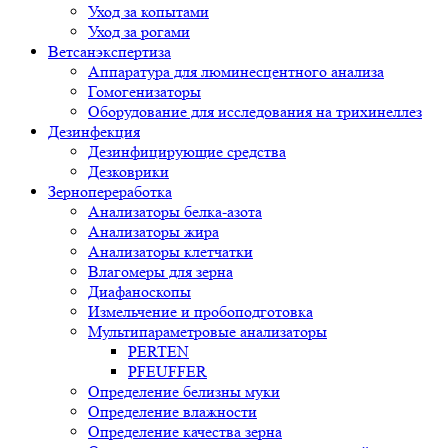
Уход за копытами
Уход за рогами
Ветсанэкспертиза
Аппаратура для люминесцентного анализа
Гомогенизаторы
Оборудование для исследования на трихинеллез
Дезинфекция
Дезинфицирующие средства
Дезковрики
Зернопереработка
Анализаторы белка-азота
Анализаторы жира
Анализаторы клетчатки
Влагомеры для зерна
Диафаноскопы
Измельчение и пробоподготовка
Мультипараметровые анализаторы
PERTEN
PFEUFFER
Определение белизны муки
Определение влажности
Определение качества зерна