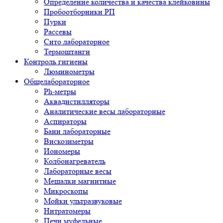
Определение количества и качества клейковины
Пробоотборники РП
Пурки
Рассевы
Сито лабораторное
Термоштанги
Контроль гигиены
Люминометры
Общелабораторное
Ph-метры
Аквадистилляторы
Аналитические весы лабораторные
Аспираторы
Бани лабораторные
Вискозиметры
Иономеры
Колбонагреватель
Лабораторные весы
Мешалки магнитные
Микроскопы
Мойки ультразвуковые
Нитратомеры
Печи муфельные