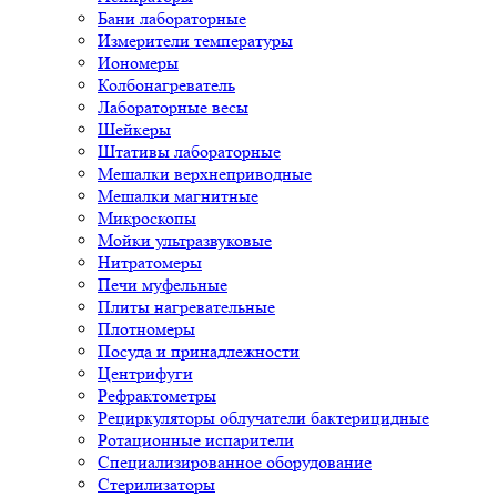
Бани лабораторные
Измерители температуры
Иономеры
Колбонагреватель
Лабораторные весы
Шейкеры
Штативы лабораторные
Мешалки верхнеприводные
Мешалки магнитные
Микроскопы
Мойки ультразвуковые
Нитратомеры
Печи муфельные
Плиты нагревательные
Плотномеры
Посуда и принадлежности
Центрифуги
Рефрактометры
Рециркуляторы облучатели бактерицидные
Ротационные испарители
Специализированное оборудование
Стерилизаторы