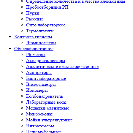
Определение количества и качества клейковины
Пробоотборники РП
Пурки
Рассевы
Сито лабораторное
Термоштанги
Контроль гигиены
Люминометры
Общелабораторное
Ph-метры
Аквадистилляторы
Аналитические весы лабораторные
Аспираторы
Бани лабораторные
Вискозиметры
Иономеры
Колбонагреватель
Лабораторные весы
Мешалки магнитные
Микроскопы
Мойки ультразвуковые
Нитратомеры
Печи муфельные