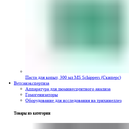
Паста для копыт, 300 мл MS Schippers (Скиперс)
Ветсанэкспертиза
Аппаратура для люминесцентного анализа
Гомогенизаторы
Оборудование для исследования на трихинеллез
Товары из категории