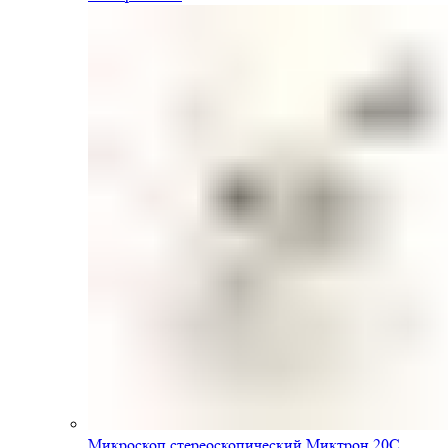
Микроскоп стереоскопический Миктрон 20С