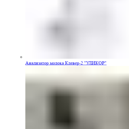
Анализатор молока Клевер-2 "УЛИКОР"