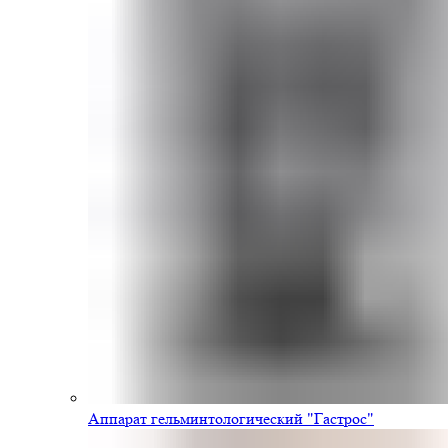
Аппарат гельминтологический "Гастрос"