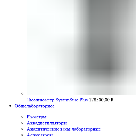
Люминометр SystemSure Plus
178500,00
₽
Общелабораторное
Ph-метры
Аквадистилляторы
Аналитические весы лабораторные
Аспираторы