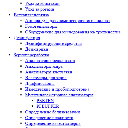
Уход за копытами
Уход за рогами
Ветсанэкспертиза
Аппаратура для люминесцентного анализа
Гомогенизаторы
Оборудование для исследования на трихинеллез
Дезинфекция
Дезинфицирующие средства
Дезковрики
Зернопереработка
Анализаторы белка-азота
Анализаторы жира
Анализаторы клетчатки
Влагомеры для зерна
Диафаноскопы
Измельчение и пробоподготовка
Мультипараметровые анализаторы
PERTEN
PFEUFFER
Определение белизны муки
Определение влажности
Определение качества зерна