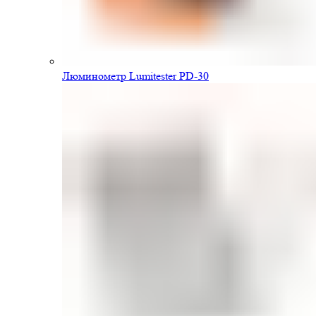
Люминометр Lumitester PD-30