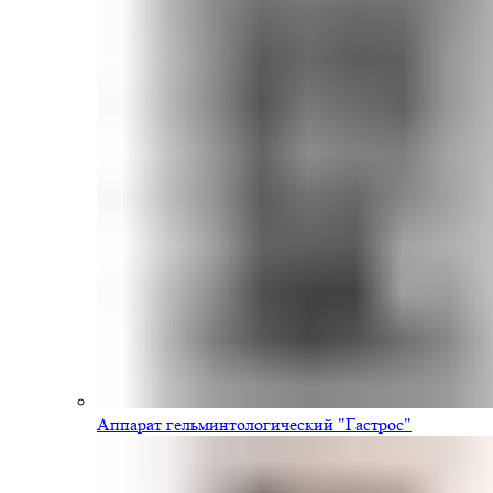
Аппарат гельминтологический "Гастрос"