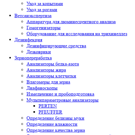
Уход за копытами
Уход за рогами
Ветсанэкспертиза
Аппаратура для люминесцентного анализа
Гомогенизаторы
Оборудование для исследования на трихинеллез
Дезинфекция
Дезинфицирующие средства
Дезковрики
Зернопереработка
Анализаторы белка-азота
Анализаторы жира
Анализаторы клетчатки
Влагомеры для зерна
Диафаноскопы
Измельчение и пробоподготовка
Мультипараметровые анализаторы
PERTEN
PFEUFFER
Определение белизны муки
Определение влажности
Определение качества зерна