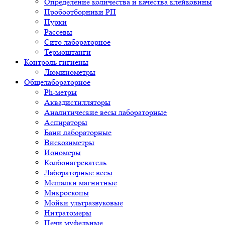
Определение количества и качества клейковины
Пробоотборники РП
Пурки
Рассевы
Сито лабораторное
Термоштанги
Контроль гигиены
Люминометры
Общелабораторное
Ph-метры
Аквадистилляторы
Аналитические весы лабораторные
Аспираторы
Бани лабораторные
Вискозиметры
Иономеры
Колбонагреватель
Лабораторные весы
Мешалки магнитные
Микроскопы
Мойки ультразвуковые
Нитратомеры
Печи муфельные