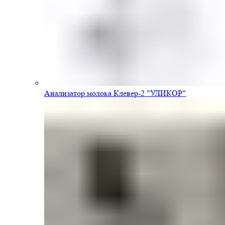
Анализатор молока Клевер-2 "УЛИКОР"