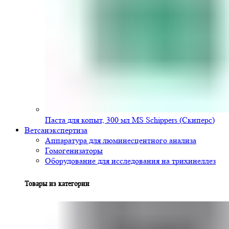
Паста для копыт, 300 мл MS Schippers (Скиперс)
Ветсанэкспертиза
Аппаратура для люминесцентного анализа
Гомогенизаторы
Оборудование для исследования на трихинеллез
Товары из категории