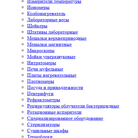
Измерители температуры
Иономеры
Колбонагреватель
Лабораторные весы
Шейкеры
Штативы лабораторные
Мешалки верхнеприводные
Мешалки магнитные
Микроскопы
Мойки ультразвуковые
Нитратомеры
Печи муфельные
Плиты нагревательные
Плотномеры
Посуда и принадлежности
Центрифуги
Рефрактометры
Рециркуляторы облучатели бактерицидные
Ротационные испарители
Специализированное оборудование
Стерилизаторы
Сушильные шкафы
Термоблоки