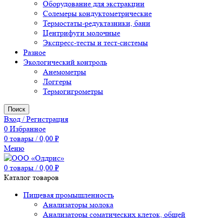
Оборудование для экстракции
Солемеры кондуктометрические
Термостаты-редуктазники, бани
Центрифуги молочные
Экспресс-тесты и тест-системы
Разное
Экологический контроль
Анемометры
Логгеры
Термогигрометры
Поиск
Вход / Регистрация
0
Избранное
0
товары
/
0,00
₽
Меню
0
товары
/
0,00
₽
Каталог товаров
Пищевая промышленность
Анализаторы молока
Анализаторы соматических клеток, общей