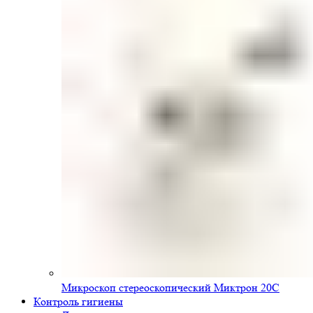
Микроскоп стереоскопический Миктрон 20С
Контроль гигиены