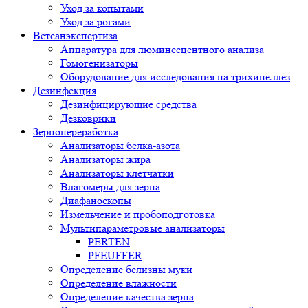
Уход за копытами
Уход за рогами
Ветсанэкспертиза
Аппаратура для люминесцентного анализа
Гомогенизаторы
Оборудование для исследования на трихинеллез
Дезинфекция
Дезинфицирующие средства
Дезковрики
Зернопереработка
Анализаторы белка-азота
Анализаторы жира
Анализаторы клетчатки
Влагомеры для зерна
Диафаноскопы
Измельчение и пробоподготовка
Мультипараметровые анализаторы
PERTEN
PFEUFFER
Определение белизны муки
Определение влажности
Определение качества зерна