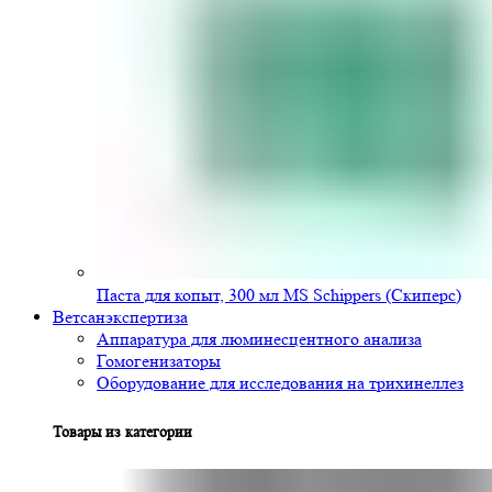
Паста для копыт, 300 мл MS Schippers (Скиперс)
Ветсанэкспертиза
Аппаратура для люминесцентного анализа
Гомогенизаторы
Оборудование для исследования на трихинеллез
Товары из категории