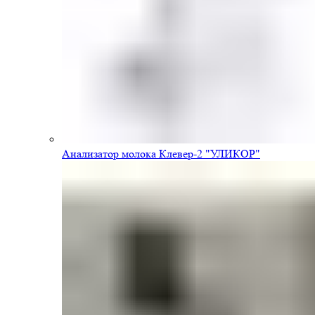
Анализатор молока Клевер-2 "УЛИКОР"