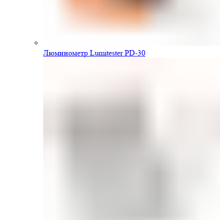
Люминометр Lumitester PD-30