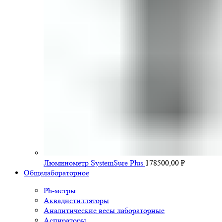
Люминометр SystemSure Plus
178500,00
₽
Общелабораторное
Ph-метры
Аквадистилляторы
Аналитические весы лабораторные
Аспираторы