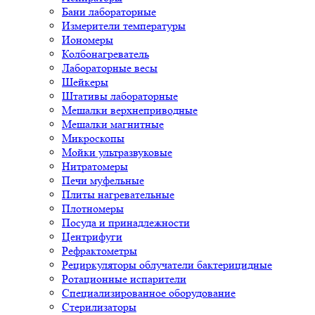
Бани лабораторные
Измерители температуры
Иономеры
Колбонагреватель
Лабораторные весы
Шейкеры
Штативы лабораторные
Мешалки верхнеприводные
Мешалки магнитные
Микроскопы
Мойки ультразвуковые
Нитратомеры
Печи муфельные
Плиты нагревательные
Плотномеры
Посуда и принадлежности
Центрифуги
Рефрактометры
Рециркуляторы облучатели бактерицидные
Ротационные испарители
Специализированное оборудование
Стерилизаторы