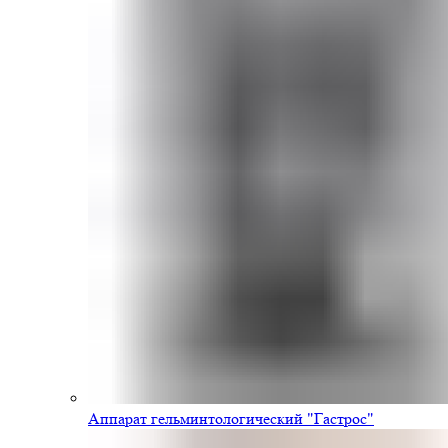
Аппарат гельминтологический "Гастрос"