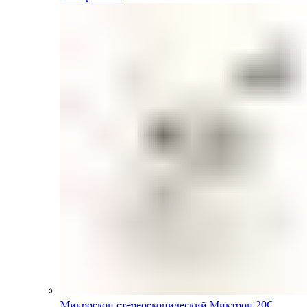
Микроскоп стереоскопический Миктрон 20С