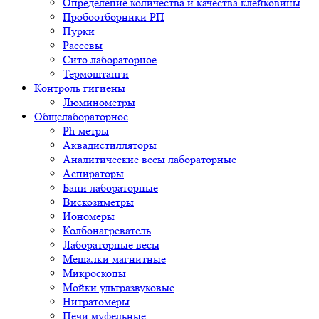
Определение количества и качества клейковины
Пробоотборники РП
Пурки
Рассевы
Сито лабораторное
Термоштанги
Контроль гигиены
Люминометры
Общелабораторное
Ph-метры
Аквадистилляторы
Аналитические весы лабораторные
Аспираторы
Бани лабораторные
Вискозиметры
Иономеры
Колбонагреватель
Лабораторные весы
Мешалки магнитные
Микроскопы
Мойки ультразвуковые
Нитратомеры
Печи муфельные