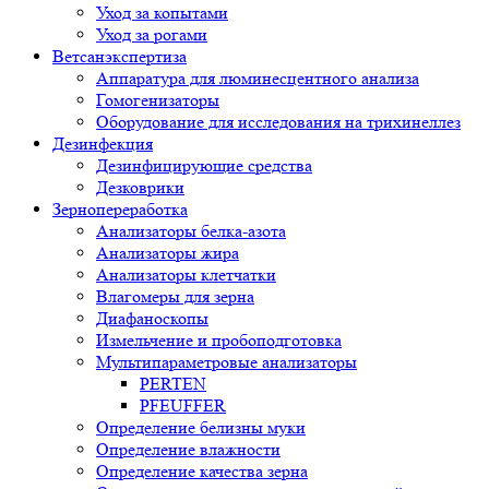
Уход за копытами
Уход за рогами
Ветсанэкспертиза
Аппаратура для люминесцентного анализа
Гомогенизаторы
Оборудование для исследования на трихинеллез
Дезинфекция
Дезинфицирующие средства
Дезковрики
Зернопереработка
Анализаторы белка-азота
Анализаторы жира
Анализаторы клетчатки
Влагомеры для зерна
Диафаноскопы
Измельчение и пробоподготовка
Мультипараметровые анализаторы
PERTEN
PFEUFFER
Определение белизны муки
Определение влажности
Определение качества зерна