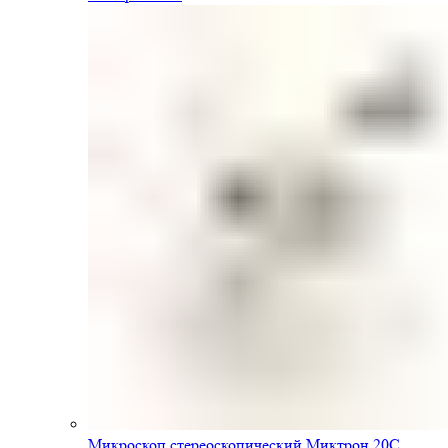
Микроскоп стереоскопический Миктрон 20С