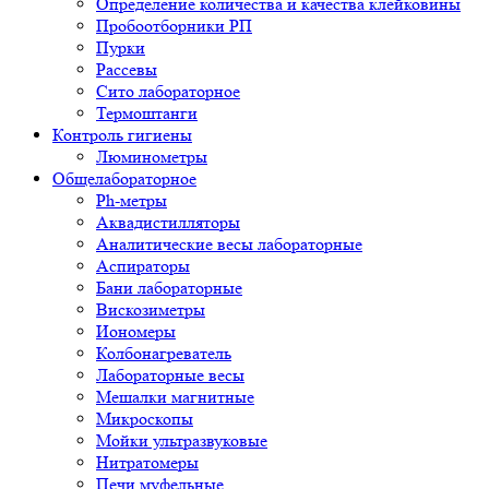
Определение количества и качества клейковины
Пробоотборники РП
Пурки
Рассевы
Сито лабораторное
Термоштанги
Контроль гигиены
Люминометры
Общелабораторное
Ph-метры
Аквадистилляторы
Аналитические весы лабораторные
Аспираторы
Бани лабораторные
Вискозиметры
Иономеры
Колбонагреватель
Лабораторные весы
Мешалки магнитные
Микроскопы
Мойки ультразвуковые
Нитратомеры
Печи муфельные