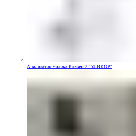
Анализатор молока Клевер-2 "УЛИКОР"