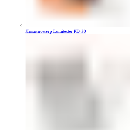
Люминометр Lumitester PD-30