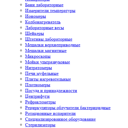
Бани лабораторные
Измерители температуры
Иономеры
Колбонагреватель
Лабораторные весы
Шейкеры
Штативы лабораторные
Мешалки верхнеприводные
Мешалки магнитные
Микроскопы
Мойки ультразвуковые
Нитратомеры
Печи муфельные
Плиты нагревательные
Плотномеры
Посуда и принадлежности
Центрифуги
Рефрактометры
Рециркуляторы облучатели бактерицидные
Ротационные испарители
Специализированное оборудование
Стерилизаторы