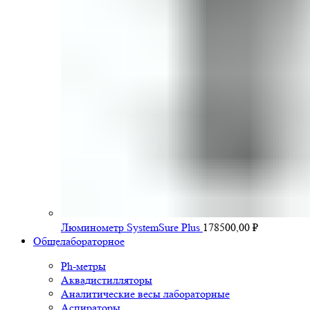
Люминометр SystemSure Plus
178500,00
₽
Общелабораторное
Ph-метры
Аквадистилляторы
Аналитические весы лабораторные
Аспираторы