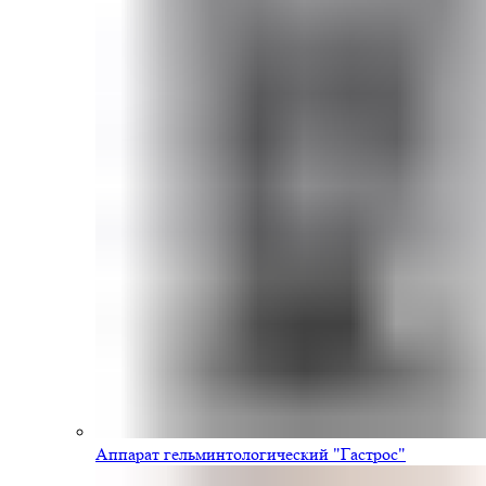
Аппарат гельминтологический "Гастрос"