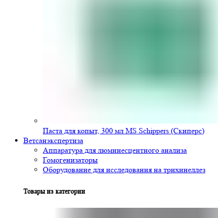
Паста для копыт, 300 мл MS Schippers (Скиперс)
Ветсанэкспертиза
Аппаратура для люминесцентного анализа
Гомогенизаторы
Оборудование для исследования на трихинеллез
Товары из категории