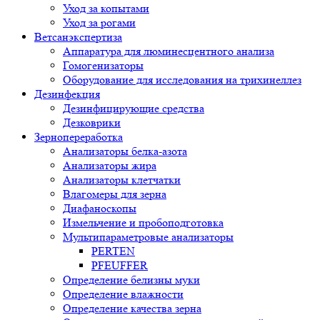
Уход за копытами
Уход за рогами
Ветсанэкспертиза
Аппаратура для люминесцентного анализа
Гомогенизаторы
Оборудование для исследования на трихинеллез
Дезинфекция
Дезинфицирующие средства
Дезковрики
Зернопереработка
Анализаторы белка-азота
Анализаторы жира
Анализаторы клетчатки
Влагомеры для зерна
Диафаноскопы
Измельчение и пробоподготовка
Мультипараметровые анализаторы
PERTEN
PFEUFFER
Определение белизны муки
Определение влажности
Определение качества зерна