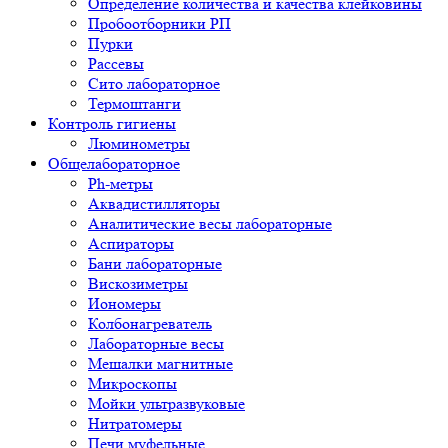
Определение количества и качества клейковины
Пробоотборники РП
Пурки
Рассевы
Сито лабораторное
Термоштанги
Контроль гигиены
Люминометры
Общелабораторное
Ph-метры
Аквадистилляторы
Аналитические весы лабораторные
Аспираторы
Бани лабораторные
Вискозиметры
Иономеры
Колбонагреватель
Лабораторные весы
Мешалки магнитные
Микроскопы
Мойки ультразвуковые
Нитратомеры
Печи муфельные