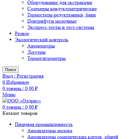
Оборудование для экстракции
Солемеры кондуктометрические
Термостаты-редуктазники, бани
Центрифуги молочные
Экспресс-тесты и тест-системы
Разное
Экологический контроль
Анемометры
Логгеры
Термогигрометры
Поиск
Вход / Регистрация
0
Избранное
0
товары
/
0,00
₽
Меню
0
товары
/
0,00
₽
Каталог товаров
Пищевая промышленность
Анализаторы молока
Анализаторы соматических клеток, общей