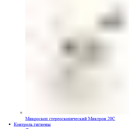
Микроскоп стереоскопический Миктрон 20С
Контроль гигиены