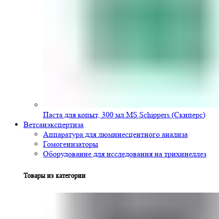
Паста для копыт, 300 мл MS Schippers (Скиперс)
Ветсанэкспертиза
Аппаратура для люминесцентного анализа
Гомогенизаторы
Оборудование для исследования на трихинеллез
Товары из категории