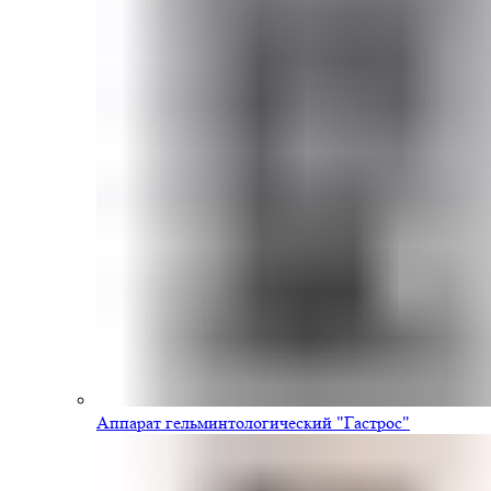
Аппарат гельминтологический "Гастрос"