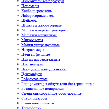
Измерители температуры
Иономеры
Колбонагреватель
Лабораторные весы
Шейкеры
Штативы лабораторные
Мешалки верхнеприводные
Мешалки магнитные
Микроскопы
Мойки ультразвуковые
Нитратомеры
Печи муфельные
Плиты нагревательные
Плотномеры
Посуда и принадлежности
Центрифуги
Рефрактометры
Рециркуляторы облучатели бактерицидные
Ротационные испарители
Специализированное оборудование
Стерилизаторы
Сушильные шкафы
Термоблоки