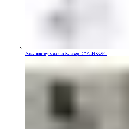
Анализатор молока Клевер-2 "УЛИКОР"