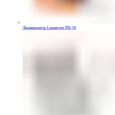
Люминометр Lumitester PD-30