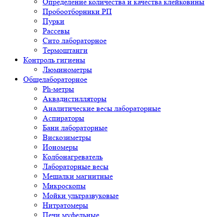
Определение количества и качества клейковины
Пробоотборники РП
Пурки
Рассевы
Сито лабораторное
Термоштанги
Контроль гигиены
Люминометры
Общелабораторное
Ph-метры
Аквадистилляторы
Аналитические весы лабораторные
Аспираторы
Бани лабораторные
Вискозиметры
Иономеры
Колбонагреватель
Лабораторные весы
Мешалки магнитные
Микроскопы
Мойки ультразвуковые
Нитратомеры
Печи муфельные