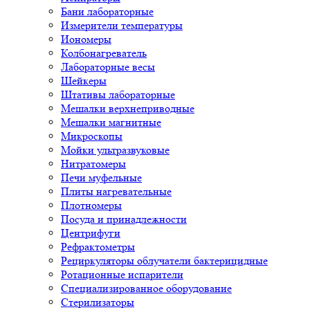
Бани лабораторные
Измерители температуры
Иономеры
Колбонагреватель
Лабораторные весы
Шейкеры
Штативы лабораторные
Мешалки верхнеприводные
Мешалки магнитные
Микроскопы
Мойки ультразвуковые
Нитратомеры
Печи муфельные
Плиты нагревательные
Плотномеры
Посуда и принадлежности
Центрифуги
Рефрактометры
Рециркуляторы облучатели бактерицидные
Ротационные испарители
Специализированное оборудование
Стерилизаторы