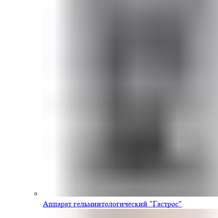
Аппарат гельминтологический "Гастрос"