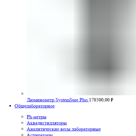
Люминометр SystemSure Plus
178500,00
₽
Общелабораторное
Ph-метры
Аквадистилляторы
Аналитические весы лабораторные
Аспираторы