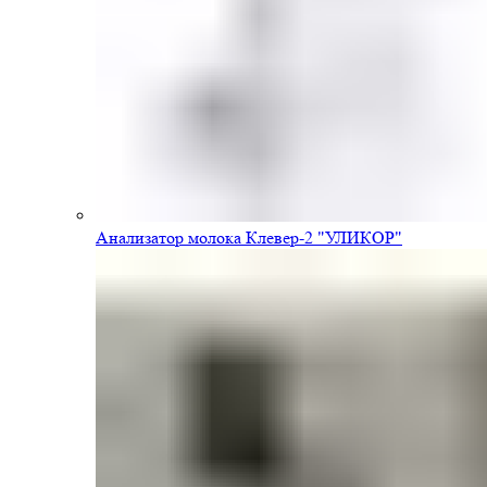
Анализатор молока Клевер-2 "УЛИКОР"