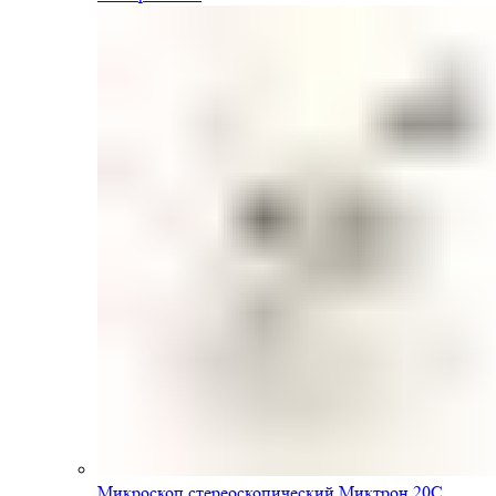
Микроскоп стереоскопический Миктрон 20С