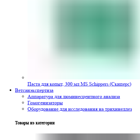
Паста для копыт, 300 мл MS Schippers (Скиперс)
Ветсанэкспертиза
Аппаратура для люминесцентного анализа
Гомогенизаторы
Оборудование для исследования на трихинеллез
Товары из категории