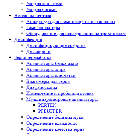
Уход за копытами
Уход за рогами
Ветсанэкспертиза
Аппаратура для люминесцентного анализа
Гомогенизаторы
Оборудование для исследования на трихинеллез
Дезинфекция
Дезинфицирующие средства
Дезковрики
Зернопереработка
Анализаторы белка-азота
Анализаторы жира
Анализаторы клетчатки
Влагомеры для зерна
Диафаноскопы
Измельчение и пробоподготовка
Мультипараметровые анализаторы
PERTEN
PFEUFFER
Определение белизны муки
Определение влажности
Определение качества зерна