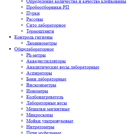
Определение количества и качества клейковины
Пробоотборники РП
Пурки
Рассевы
Сито лабораторное
Термоштанги
Контроль гигиены
Люминометры
Общелабораторное
Ph-метры
Аквадистилляторы
Аналитические весы лабораторные
Аспираторы
Бани лабораторные
Вискозиметры
Иономеры
Колбонагреватель
Лабораторные весы
Мешалки магнитные
Микроскопы
Мойки ультразвуковые
Нитратомеры
Печи муфельные