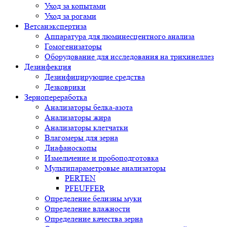
Уход за копытами
Уход за рогами
Ветсанэкспертиза
Аппаратура для люминесцентного анализа
Гомогенизаторы
Оборудование для исследования на трихинеллез
Дезинфекция
Дезинфицирующие средства
Дезковрики
Зернопереработка
Анализаторы белка-азота
Анализаторы жира
Анализаторы клетчатки
Влагомеры для зерна
Диафаноскопы
Измельчение и пробоподготовка
Мультипараметровые анализаторы
PERTEN
PFEUFFER
Определение белизны муки
Определение влажности
Определение качества зерна