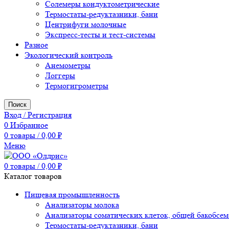
Солемеры кондуктометрические
Термостаты-редуктазники, бани
Центрифуги молочные
Экспресс-тесты и тест-системы
Разное
Экологический контроль
Анемометры
Логгеры
Термогигрометры
Поиск
Вход / Регистрация
0
Избранное
0
товары
/
0,00
₽
Меню
0
товары
/
0,00
₽
Каталог товаров
Пищевая промышленность
Анализаторы молока
Анализаторы соматических клеток, общей бакобсе
Термостаты-редуктазники, бани