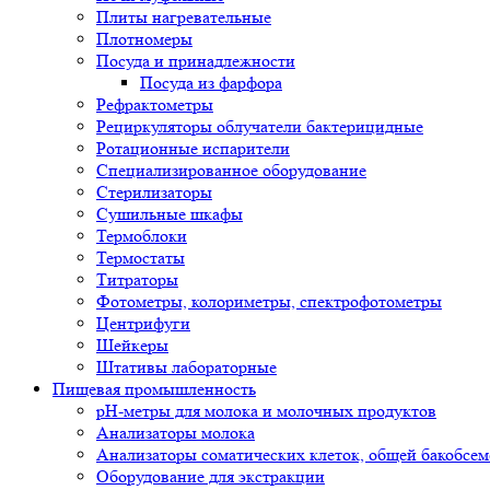
Плиты нагревательные
Плотномеры
Посуда и принадлежности
Посуда из фарфора
Рефрактометры
Рециркуляторы облучатели бактерицидные
Ротационные испарители
Специализированное оборудование
Стерилизаторы
Сушильные шкафы
Термоблоки
Термостаты
Титраторы
Фотометры, колориметры, спектрофотометры
Центрифуги
Шейкеры
Штативы лабораторные
Пищевая промышленность
pH-метры для молока и молочных продуктов
Анализаторы молока
Анализаторы соматических клеток, общей бакобсе
Оборудование для экстракции