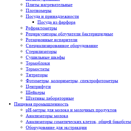
Плиты нагревательные
Плотномеры
Посуда и принадлежности
Посуда из фарфора
Рефрактометры
Рециркуляторы облучатели бактерицидные
Ротационные испарители
Специализированное оборудование
Стерилизаторы
Сушильные шкафы
Термоблоки
Термостаты
Титраторы
Фотометры, колориметры, спектрофотометры
Центрифуги
Шейкеры
Штативы лабораторные
Пищевая промышленность
pH-метры для молока и молочных продуктов
Анализаторы молока
Анализаторы соматических клеток, общей бакобсе
Оборудование для экстракции