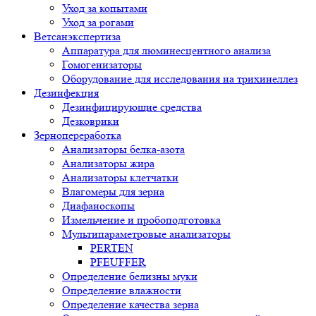
Уход за копытами
Уход за рогами
Ветсанэкспертиза
Аппаратура для люминесцентного анализа
Гомогенизаторы
Оборудование для исследования на трихинеллез
Дезинфекция
Дезинфицирующие средства
Дезковрики
Зернопереработка
Анализаторы белка-азота
Анализаторы жира
Анализаторы клетчатки
Влагомеры для зерна
Диафаноскопы
Измельчение и пробоподготовка
Мультипараметровые анализаторы
PERTEN
PFEUFFER
Определение белизны муки
Определение влажности
Определение качества зерна