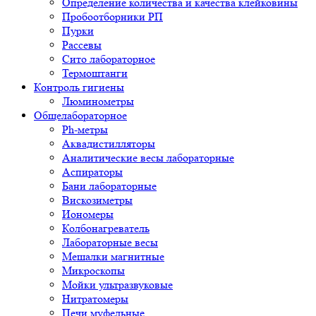
Определение количества и качества клейковины
Пробоотборники РП
Пурки
Рассевы
Сито лабораторное
Термоштанги
Контроль гигиены
Люминометры
Общелабораторное
Ph-метры
Аквадистилляторы
Аналитические весы лабораторные
Аспираторы
Бани лабораторные
Вискозиметры
Иономеры
Колбонагреватель
Лабораторные весы
Мешалки магнитные
Микроскопы
Мойки ультразвуковые
Нитратомеры
Печи муфельные